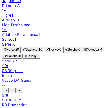
Jaguares
0
Primera A
1H
Tigre
1
Aldosivi
0
Liga Profesional
1H
Atletico Paranaense
1
Santos
1
Serie A
⚽
Futbol
20
🏀
Basketball
0
🏒
Hockey
0
⚾
Beisbol
0
🏐
Volleyball
0
🤾
Handball
0
🏉
Rugby
0
Serie A
7
9/8
03:00 p. m.
Bahia
Vasco DA Gama
-
-
1
-
X
-
2
-
9/8
03:00 p. m.
RB Bragantino