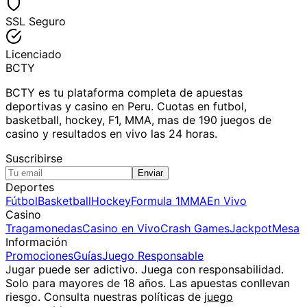
SSL Seguro
Licenciado
BCTY
BCTY es tu plataforma completa de apuestas
deportivas y casino en Peru. Cuotas en futbol,
basketball, hockey, F1, MMA, mas de 190 juegos de
casino y resultados en vivo las 24 horas.
Suscribirse
Enviar
Deportes
Fútbol
Basketball
Hockey
Formula 1
MMA
En Vivo
Casino
Tragamonedas
Casino en Vivo
Crash Games
Jackpot
Mesa
Información
Promociones
Guías
Juego Responsable
Jugar puede ser adictivo. Juega con responsabilidad.
Solo para mayores de 18 años. Las apuestas conllevan
riesgo. Consulta nuestras políticas de
juego