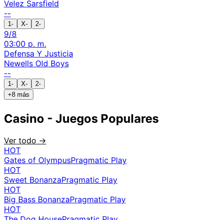
Velez Sarsfield
-
-
1
-
X
-
2
-
9/8
03:00 p. m.
Defensa Y Justicia
Newells Old Boys
-
-
1
-
X
-
2
-
+8 más
Casino - Juegos Populares
Ver todo →
HOT
Gates of Olympus
Pragmatic Play
HOT
Sweet Bonanza
Pragmatic Play
HOT
Big Bass Bonanza
Pragmatic Play
HOT
The Dog House
Pragmatic Play