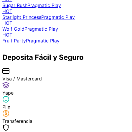
Sugar Rush
Pragmatic Play
HOT
Starlight Princess
Pragmatic Play
HOT
Wolf Gold
Pragmatic Play
HOT
Fruit Party
Pragmatic Play
Deposita Fácil y Seguro
Visa / Mastercard
Yape
Plin
Transferencia