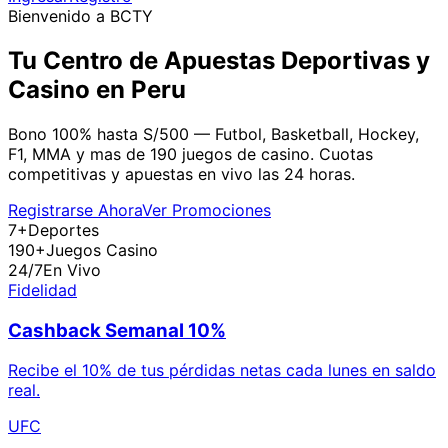
Bienvenido a BCTY
Tu Centro de Apuestas Deportivas y
Casino en Peru
Bono 100% hasta S/500 — Futbol, Basketball, Hockey,
F1, MMA y mas de 190 juegos de casino. Cuotas
competitivas y apuestas en vivo las 24 horas.
Registrarse Ahora
Ver Promociones
7+
Deportes
190+
Juegos Casino
24/7
En Vivo
Fidelidad
Cashback Semanal 10%
Recibe el 10% de tus pérdidas netas cada lunes en saldo
real.
UFC