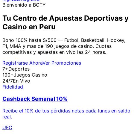
Bienvenido a BCTY
Tu Centro de Apuestas Deportivas y
Casino en Peru
Bono 100% hasta S/500 — Futbol, Basketball, Hockey,
F1, MMA y mas de 190 juegos de casino. Cuotas
competitivas y apuestas en vivo las 24 horas.
Registrarse Ahora
Ver Promociones
7+
Deportes
190+
Juegos Casino
24/7
En Vivo
Fidelidad
Cashback Semanal 10%
Recibe el 10% de tus pérdidas netas cada lunes en saldo
real.
UFC