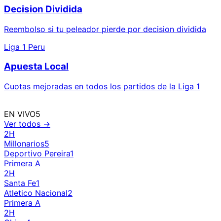
Decision Dividida
Reembolso si tu peleador pierde por decision dividida
Liga 1 Peru
Apuesta Local
Cuotas mejoradas en todos los partidos de la Liga 1
EN VIVO
5
Ver todos →
2H
Millonarios
5
Deportivo Pereira
1
Primera A
2H
Santa Fe
1
Atletico Nacional
2
Primera A
2H