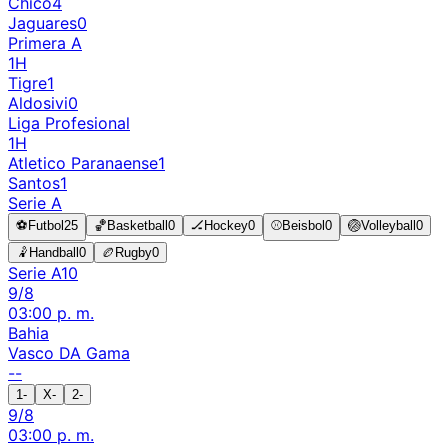
Chico
4
Jaguares
0
Primera A
1H
Tigre
1
Aldosivi
0
Liga Profesional
1H
Atletico Paranaense
1
Santos
1
Serie A
⚽
Futbol
25
🏀
Basketball
0
🏒
Hockey
0
⚾
Beisbol
0
🏐
Volleyball
0
🤾
Handball
0
🏉
Rugby
0
Serie A
10
9/8
03:00 p. m.
Bahia
Vasco DA Gama
-
-
1
-
X
-
2
-
9/8
03:00 p. m.