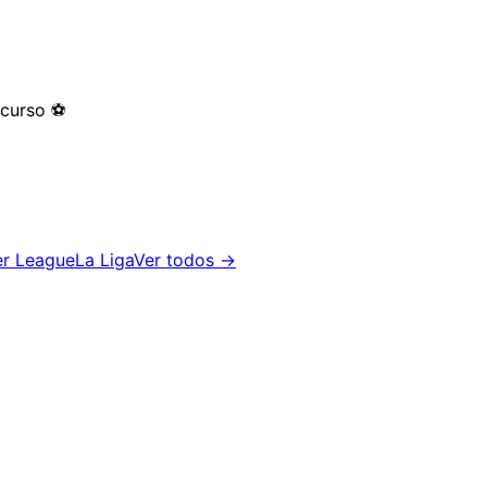
 curso
⚽
er League
La Liga
Ver todos →