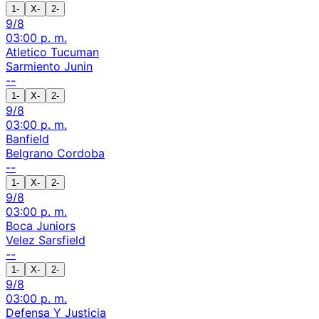
1
-
X
-
2
-
9/8
03:00 p. m.
Atletico Tucuman
Sarmiento Junin
-
-
1
-
X
-
2
-
9/8
03:00 p. m.
Banfield
Belgrano Cordoba
-
-
1
-
X
-
2
-
9/8
03:00 p. m.
Boca Juniors
Velez Sarsfield
-
-
1
-
X
-
2
-
9/8
03:00 p. m.
Defensa Y Justicia