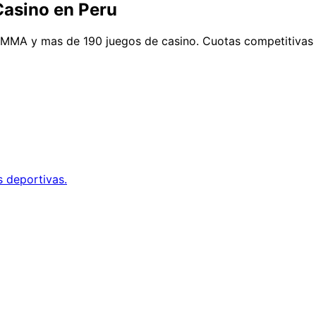
Casino en Peru
 MMA y mas de 190 juegos de casino. Cuotas competitivas y
 deportivas.