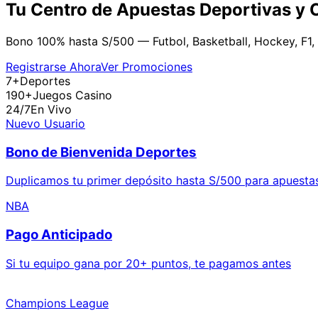
Tu Centro de Apuestas Deportivas y 
Bono 100% hasta S/500 — Futbol, Basketball, Hockey, F1,
Registrarse Ahora
Ver Promociones
7+
Deportes
190+
Juegos Casino
24/7
En Vivo
Nuevo Usuario
Bono de Bienvenida Deportes
Duplicamos tu primer depósito hasta S/500 para apuestas
NBA
Pago Anticipado
Si tu equipo gana por 20+ puntos, te pagamos antes
Champions League