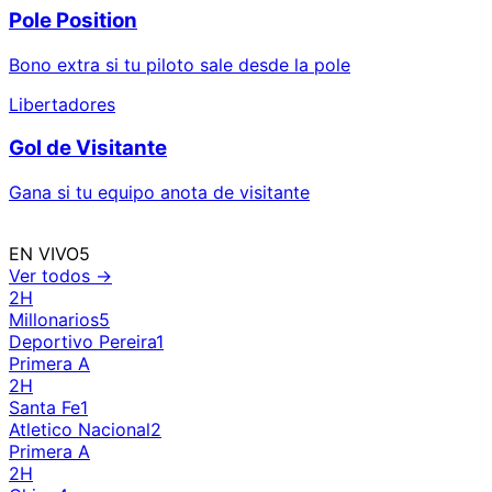
Pole Position
Bono extra si tu piloto sale desde la pole
Libertadores
Gol de Visitante
Gana si tu equipo anota de visitante
EN VIVO
5
Ver todos →
2H
Millonarios
5
Deportivo Pereira
1
Primera A
2H
Santa Fe
1
Atletico Nacional
2
Primera A
2H