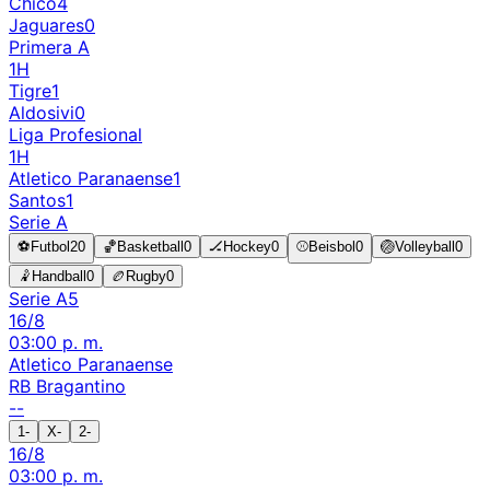
Chico
4
Jaguares
0
Primera A
1H
Tigre
1
Aldosivi
0
Liga Profesional
1H
Atletico Paranaense
1
Santos
1
Serie A
⚽
Futbol
20
🏀
Basketball
0
🏒
Hockey
0
⚾
Beisbol
0
🏐
Volleyball
0
🤾
Handball
0
🏉
Rugby
0
Serie A
5
16/8
03:00 p. m.
Atletico Paranaense
RB Bragantino
-
-
1
-
X
-
2
-
16/8
03:00 p. m.