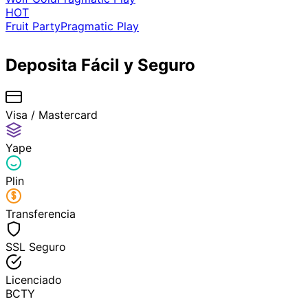
HOT
Fruit Party
Pragmatic Play
Deposita Fácil y Seguro
Visa / Mastercard
Yape
Plin
Transferencia
SSL Seguro
Licenciado
BCTY