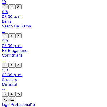
1
0
1
-
X
-
2
-
9/8
03:00 p. m.
Bahia
Vasco DA Gama
-
-
1
-
X
-
2
-
9/8
03:00 p. m.
RB Bragantino
Corinthians
-
-
1
-
X
-
2
-
9/8
03:00 p. m.
Cruzeiro
Mirassol
-
-
1
-
X
-
2
-
+5 más
Liga Profesional
15