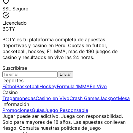
SSL Seguro
Licenciado
BCTY
BCTY es tu plataforma completa de apuestas
deportivas y casino en Peru. Cuotas en futbol,
basketball, hockey, F1, MMA, mas de 190 juegos de
casino y resultados en vivo las 24 horas.
Suscribirse
Enviar
Deportes
Fútbol
Basketball
Hockey
Formula 1
MMA
En Vivo
Casino
Tragamonedas
Casino en Vivo
Crash Games
Jackpot
Mesa
Información
Promociones
Guías
Juego Responsable
Jugar puede ser adictivo. Juega con responsabilidad.
Solo para mayores de 18 años. Las apuestas conllevan
riesgo. Consulta nuestras políticas de
juego