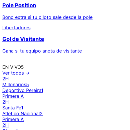
Pole Position
Bono extra si tu piloto sale desde la pole
Libertadores
Gol de Visitante
Gana si tu equipo anota de visitante
EN VIVO
5
Ver todos →
2H
Millonarios
5
Deportivo Pereira
1
Primera A
2H
Santa Fe
1
Atletico Nacional
2
Primera A
2H