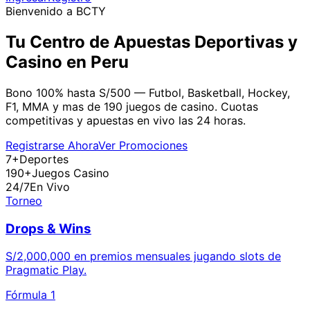
Bienvenido a BCTY
Tu Centro de Apuestas Deportivas y
Casino en Peru
Bono 100% hasta S/500 — Futbol, Basketball, Hockey,
F1, MMA y mas de 190 juegos de casino. Cuotas
competitivas y apuestas en vivo las 24 horas.
Registrarse Ahora
Ver Promociones
7+
Deportes
190+
Juegos Casino
24/7
En Vivo
Torneo
Drops & Wins
S/2,000,000 en premios mensuales jugando slots de
Pragmatic Play.
Fórmula 1