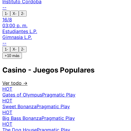
Instituto Cordoba
-
-
1
-
X
-
2
-
16/8
03:00 p. m.
Estudiantes L.P.
Gimnasia L.P.
-
-
1
-
X
-
2
-
+10 más
Casino - Juegos Populares
Ver todo →
HOT
Gates of Olympus
Pragmatic Play
HOT
Sweet Bonanza
Pragmatic Play
HOT
Big Bass Bonanza
Pragmatic Play
HOT
The Dog House
Pragmatic Play