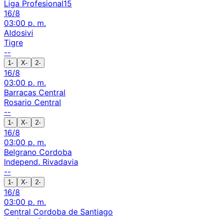
Liga Profesional
15
16/8
03:00 p. m.
Aldosivi
Tigre
-
-
1
-
X
-
2
-
16/8
03:00 p. m.
Barracas Central
Rosario Central
-
-
1
-
X
-
2
-
16/8
03:00 p. m.
Belgrano Cordoba
Independ. Rivadavia
-
-
1
-
X
-
2
-
16/8
03:00 p. m.
Central Cordoba de Santiago