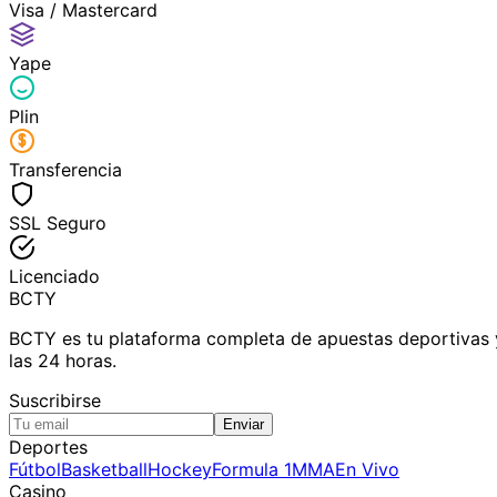
Visa / Mastercard
Yape
Plin
Transferencia
SSL Seguro
Licenciado
BCTY
BCTY es tu plataforma completa de apuestas deportivas y 
las 24 horas.
Suscribirse
Enviar
Deportes
Fútbol
Basketball
Hockey
Formula 1
MMA
En Vivo
Casino