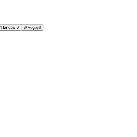

Handball
0
🏉
Rugby
0