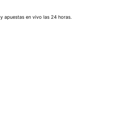
 apuestas en vivo las 24 horas.