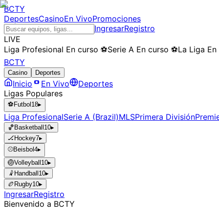
BCTY
Deportes
Casino
En Vivo
Promociones
Ingresar
Registro
LIVE
Liga Profesional
En curso
⚽
Serie A
En curso
⚽
La Liga
En
BCTY
Casino
Deportes
Inicio
En Vivo
Deportes
Ligas Populares
⚽
Futbol
18
▸
Liga Profesional
Serie A (Brazil)
MLS
Primera División
Premi
🏀
Basketball
10
▸
🏒
Hockey
7
▸
⚾
Beisbol
4
▸
🏐
Volleyball
10
▸
🤾
Handball
10
▸
🏉
Rugby
10
▸
Ingresar
Registro
Bienvenido a BCTY