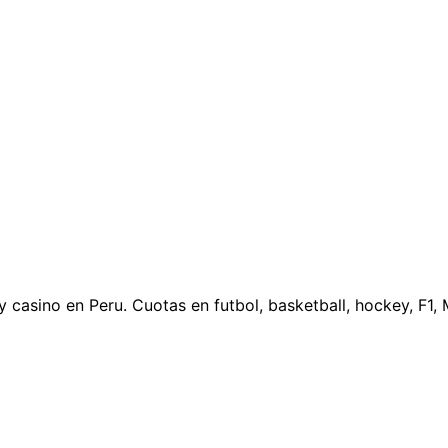
casino en Peru. Cuotas en futbol, basketball, hockey, F1,