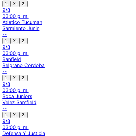
1
-
X
-
2
-
9/8
03:00 p. m.
Atletico Tucuman
Sarmiento Junin
-
-
1
-
X
-
2
-
9/8
03:00 p. m.
Banfield
Belgrano Cordoba
-
-
1
-
X
-
2
-
9/8
03:00 p. m.
Boca Juniors
Velez Sarsfield
-
-
1
-
X
-
2
-
9/8
03:00 p. m.
Defensa Y Justicia