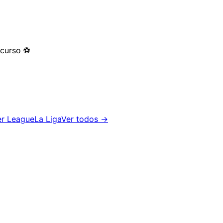
 curso
⚽
er League
La Liga
Ver todos →