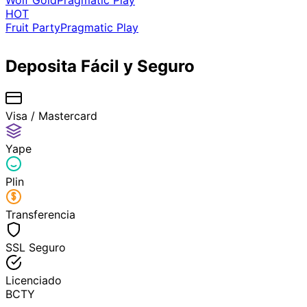
Wolf Gold
Pragmatic Play
HOT
Fruit Party
Pragmatic Play
Deposita Fácil y Seguro
Visa / Mastercard
Yape
Plin
Transferencia
SSL Seguro
Licenciado
BCTY