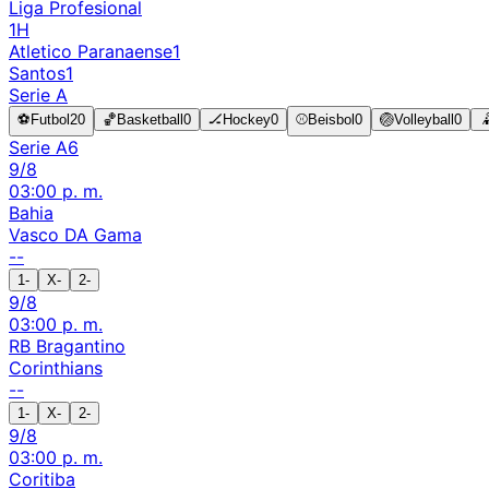
Liga Profesional
1H
Atletico Paranaense
1
Santos
1
Serie A
⚽
Futbol
20
🏀
Basketball
0
🏒
Hockey
0
⚾
Beisbol
0
🏐
Volleyball
0

Serie A
6
9/8
03:00 p. m.
Bahia
Vasco DA Gama
-
-
1
-
X
-
2
-
9/8
03:00 p. m.
RB Bragantino
Corinthians
-
-
1
-
X
-
2
-
9/8
03:00 p. m.
Coritiba