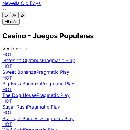
Newells Old Boys
-
-
1
-
X
-
2
-
+9 más
Casino - Juegos Populares
Ver todo →
HOT
Gates of Olympus
Pragmatic Play
HOT
Sweet Bonanza
Pragmatic Play
HOT
Big Bass Bonanza
Pragmatic Play
HOT
The Dog House
Pragmatic Play
HOT
Sugar Rush
Pragmatic Play
HOT
Starlight Princess
Pragmatic Play
HOT