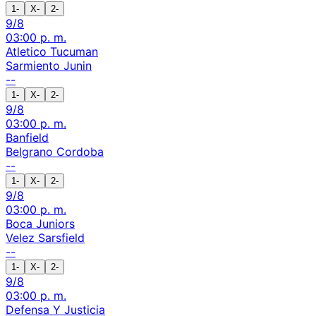
1
-
X
-
2
-
9/8
03:00 p. m.
Atletico Tucuman
Sarmiento Junin
-
-
1
-
X
-
2
-
9/8
03:00 p. m.
Banfield
Belgrano Cordoba
-
-
1
-
X
-
2
-
9/8
03:00 p. m.
Boca Juniors
Velez Sarsfield
-
-
1
-
X
-
2
-
9/8
03:00 p. m.
Defensa Y Justicia