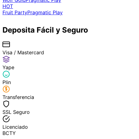
Wolf Gold
Pragmatic Play
HOT
Fruit Party
Pragmatic Play
Deposita Fácil y Seguro
Visa / Mastercard
Yape
Plin
Transferencia
SSL Seguro
Licenciado
BCTY