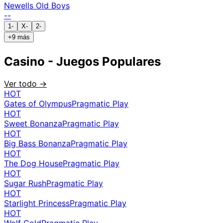
Newells Old Boys
-
-
1
-
X
-
2
-
+9 más
Casino - Juegos Populares
Ver todo →
HOT
Gates of Olympus
Pragmatic Play
HOT
Sweet Bonanza
Pragmatic Play
HOT
Big Bass Bonanza
Pragmatic Play
HOT
The Dog House
Pragmatic Play
HOT
Sugar Rush
Pragmatic Play
HOT
Starlight Princess
Pragmatic Play
HOT