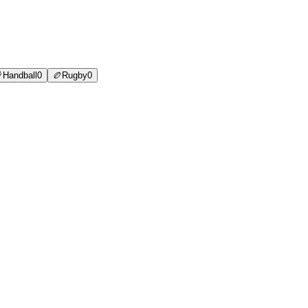

Handball
0
🏉
Rugby
0