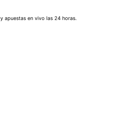
 apuestas en vivo las 24 horas.