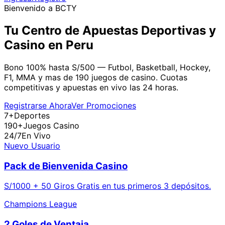
Bienvenido a BCTY
Tu Centro de Apuestas Deportivas y
Casino en Peru
Bono 100% hasta S/500 — Futbol, Basketball, Hockey,
F1, MMA y mas de 190 juegos de casino. Cuotas
competitivas y apuestas en vivo las 24 horas.
Registrarse Ahora
Ver Promociones
7+
Deportes
190+
Juegos Casino
24/7
En Vivo
Nuevo Usuario
Pack de Bienvenida Casino
S/1000 + 50 Giros Gratis en tus primeros 3 depósitos.
Champions League
2 Goles de Ventaja