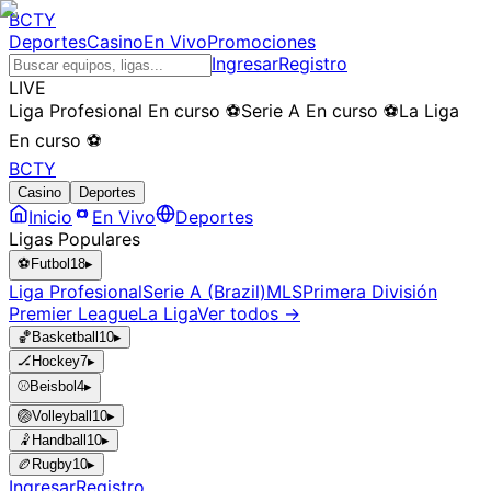
BCTY
Deportes
Casino
En Vivo
Promociones
Ingresar
Registro
LIVE
Liga Profesional
En curso
⚽
Serie A
En curso
⚽
La Liga
En curso
⚽
BCTY
Casino
Deportes
Inicio
En Vivo
Deportes
Ligas Populares
⚽
Futbol
18
▸
Liga Profesional
Serie A (Brazil)
MLS
Primera División
Premier League
La Liga
Ver todos →
🏀
Basketball
10
▸
🏒
Hockey
7
▸
⚾
Beisbol
4
▸
🏐
Volleyball
10
▸
🤾
Handball
10
▸
🏉
Rugby
10
▸
Ingresar
Registro