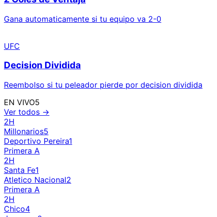
Gana automaticamente si tu equipo va 2-0
UFC
Decision Dividida
Reembolso si tu peleador pierde por decision dividida
EN VIVO
5
Ver todos →
2H
Millonarios
5
Deportivo Pereira
1
Primera A
2H
Santa Fe
1
Atletico Nacional
2
Primera A
2H
Chico
4