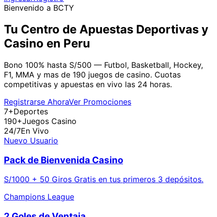
Bienvenido a BCTY
Tu Centro de Apuestas Deportivas y
Casino en Peru
Bono 100% hasta S/500 — Futbol, Basketball, Hockey,
F1, MMA y mas de 190 juegos de casino. Cuotas
competitivas y apuestas en vivo las 24 horas.
Registrarse Ahora
Ver Promociones
7+
Deportes
190+
Juegos Casino
24/7
En Vivo
Nuevo Usuario
Pack de Bienvenida Casino
S/1000 + 50 Giros Gratis en tus primeros 3 depósitos.
Champions League
2 Goles de Ventaja