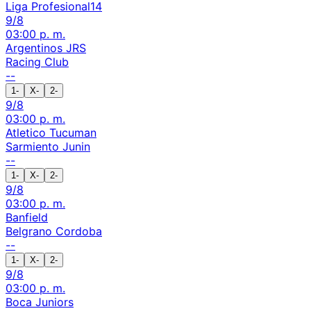
Liga Profesional
14
9/8
03:00 p. m.
Argentinos JRS
Racing Club
-
-
1
-
X
-
2
-
9/8
03:00 p. m.
Atletico Tucuman
Sarmiento Junin
-
-
1
-
X
-
2
-
9/8
03:00 p. m.
Banfield
Belgrano Cordoba
-
-
1
-
X
-
2
-
9/8
03:00 p. m.
Boca Juniors