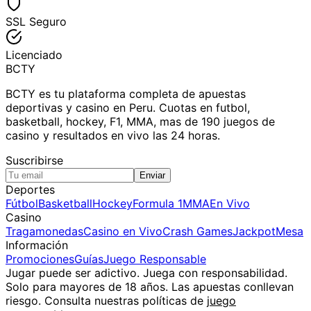
SSL Seguro
Licenciado
BCTY
BCTY es tu plataforma completa de apuestas
deportivas y casino en Peru. Cuotas en futbol,
basketball, hockey, F1, MMA, mas de 190 juegos de
casino y resultados en vivo las 24 horas.
Suscribirse
Enviar
Deportes
Fútbol
Basketball
Hockey
Formula 1
MMA
En Vivo
Casino
Tragamonedas
Casino en Vivo
Crash Games
Jackpot
Mesa
Información
Promociones
Guías
Juego Responsable
Jugar puede ser adictivo. Juega con responsabilidad.
Solo para mayores de 18 años. Las apuestas conllevan
riesgo. Consulta nuestras políticas de
juego