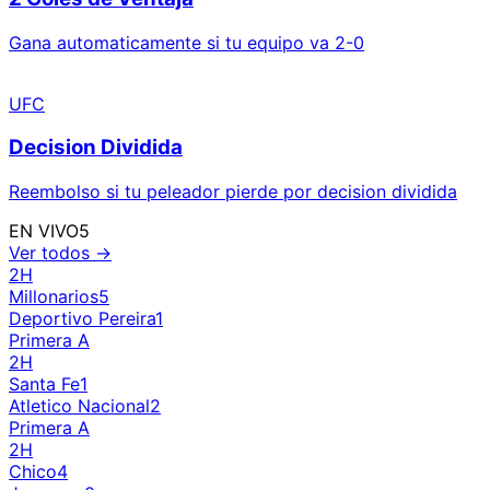
Gana automaticamente si tu equipo va 2-0
UFC
Decision Dividida
Reembolso si tu peleador pierde por decision dividida
EN VIVO
5
Ver todos →
2H
Millonarios
5
Deportivo Pereira
1
Primera A
2H
Santa Fe
1
Atletico Nacional
2
Primera A
2H
Chico
4