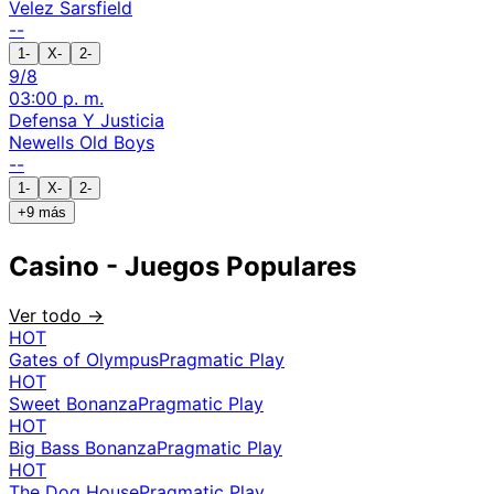
Velez Sarsfield
-
-
1
-
X
-
2
-
9/8
03:00 p. m.
Defensa Y Justicia
Newells Old Boys
-
-
1
-
X
-
2
-
+9 más
Casino - Juegos Populares
Ver todo →
HOT
Gates of Olympus
Pragmatic Play
HOT
Sweet Bonanza
Pragmatic Play
HOT
Big Bass Bonanza
Pragmatic Play
HOT
The Dog House
Pragmatic Play