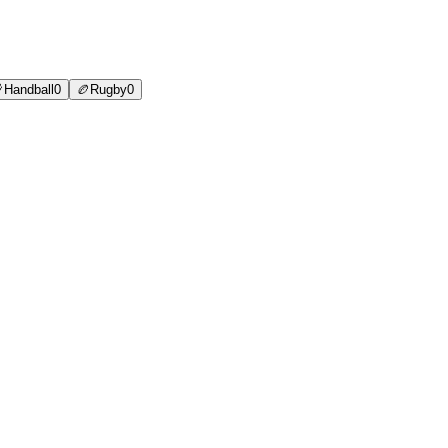

Handball
0
🏉
Rugby
0