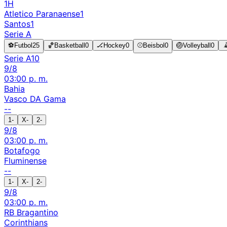
1H
Atletico Paranaense
1
Santos
1
Serie A
⚽
Futbol
25
🏀
Basketball
0
🏒
Hockey
0
⚾
Beisbol
0
🏐
Volleyball
0

Serie A
10
9/8
03:00 p. m.
Bahia
Vasco DA Gama
-
-
1
-
X
-
2
-
9/8
03:00 p. m.
Botafogo
Fluminense
-
-
1
-
X
-
2
-
9/8
03:00 p. m.
RB Bragantino
Corinthians