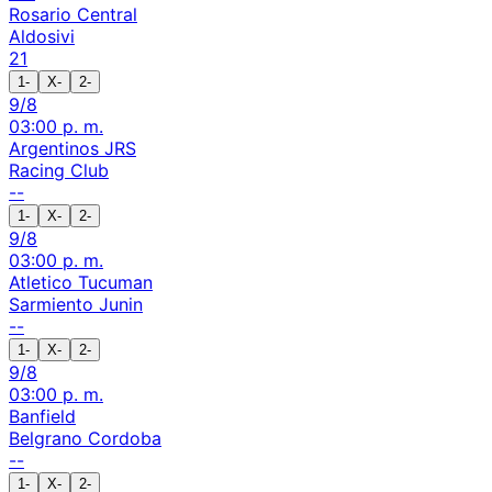
Rosario Central
Aldosivi
2
1
1
-
X
-
2
-
9/8
03:00 p. m.
Argentinos JRS
Racing Club
-
-
1
-
X
-
2
-
9/8
03:00 p. m.
Atletico Tucuman
Sarmiento Junin
-
-
1
-
X
-
2
-
9/8
03:00 p. m.
Banfield
Belgrano Cordoba
-
-
1
-
X
-
2
-