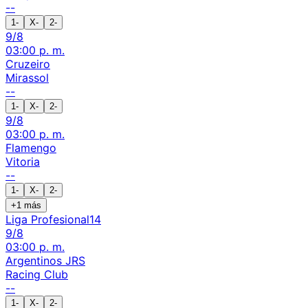
-
-
1
-
X
-
2
-
9/8
03:00 p. m.
Cruzeiro
Mirassol
-
-
1
-
X
-
2
-
9/8
03:00 p. m.
Flamengo
Vitoria
-
-
1
-
X
-
2
-
+1 más
Liga Profesional
14
9/8
03:00 p. m.
Argentinos JRS
Racing Club
-
-
1
-
X
-
2
-