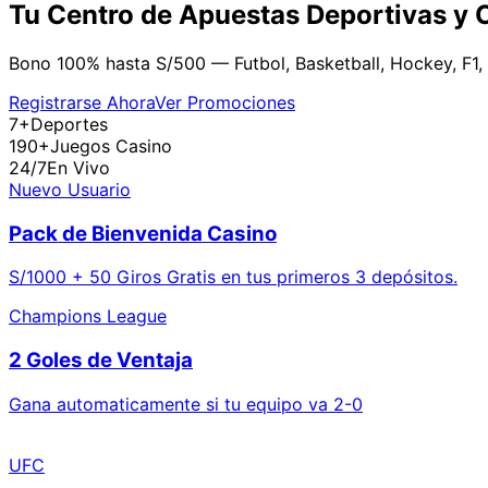
Tu Centro de Apuestas Deportivas y 
Bono 100% hasta S/500 — Futbol, Basketball, Hockey, F1,
Registrarse Ahora
Ver Promociones
7+
Deportes
190+
Juegos Casino
24/7
En Vivo
Nuevo Usuario
Pack de Bienvenida Casino
S/1000 + 50 Giros Gratis en tus primeros 3 depósitos.
Champions League
2 Goles de Ventaja
Gana automaticamente si tu equipo va 2-0
UFC