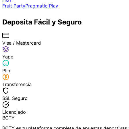
HOT
Fruit Party
Pragmatic Play
Deposita Fácil y Seguro
Visa / Mastercard
Yape
Plin
Transferencia
SSL Seguro
Licenciado
BCTY
BCTY es tu plataforma completa de apuestas deportivas y 