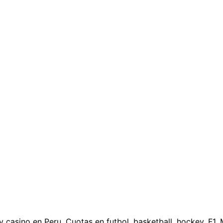
casino en Peru. Cuotas en futbol, basketball, hockey, F1,