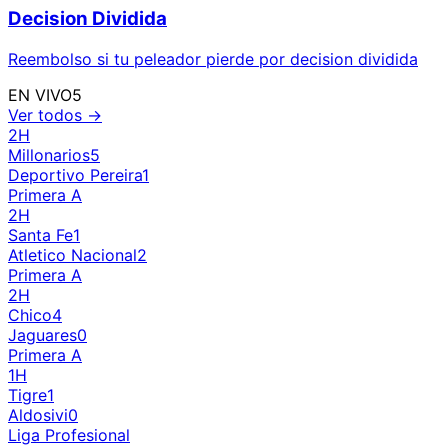
Decision Dividida
Reembolso si tu peleador pierde por decision dividida
EN VIVO
5
Ver todos →
2H
Millonarios
5
Deportivo Pereira
1
Primera A
2H
Santa Fe
1
Atletico Nacional
2
Primera A
2H
Chico
4
Jaguares
0
Primera A
1H
Tigre
1
Aldosivi
0
Liga Profesional