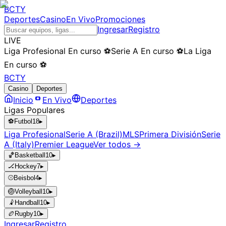
BCTY
Deportes
Casino
En Vivo
Promociones
Ingresar
Registro
LIVE
Liga Profesional
En curso
⚽
Serie A
En curso
⚽
La Liga
En curso
⚽
BCTY
Casino
Deportes
Inicio
En Vivo
Deportes
Ligas Populares
⚽
Futbol
18
▸
Liga Profesional
Serie A (Brazil)
MLS
Primera División
Serie
A (Italy)
Premier League
Ver todos →
🏀
Basketball
10
▸
🏒
Hockey
7
▸
⚾
Beisbol
4
▸
🏐
Volleyball
10
▸
🤾
Handball
10
▸
🏉
Rugby
10
▸
Ingresar
Registro