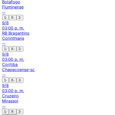
Botafogo
Fluminense
-
-
1
-
X
-
2
-
9/8
03:00 p. m.
RB Bragantino
Corinthians
-
-
1
-
X
-
2
-
9/8
03:00 p. m.
Coritiba
Chapecoense-sc
-
-
1
-
X
-
2
-
9/8
03:00 p. m.
Cruzeiro
Mirassol
-
-
1
-
X
-
2
-