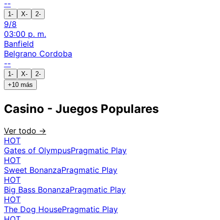
-
-
1
-
X
-
2
-
9/8
03:00 p. m.
Banfield
Belgrano Cordoba
-
-
1
-
X
-
2
-
+10 más
Casino - Juegos Populares
Ver todo →
HOT
Gates of Olympus
Pragmatic Play
HOT
Sweet Bonanza
Pragmatic Play
HOT
Big Bass Bonanza
Pragmatic Play
HOT
The Dog House
Pragmatic Play
HOT