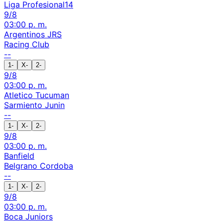
Liga Profesional
14
9/8
03:00 p. m.
Argentinos JRS
Racing Club
-
-
1
-
X
-
2
-
9/8
03:00 p. m.
Atletico Tucuman
Sarmiento Junin
-
-
1
-
X
-
2
-
9/8
03:00 p. m.
Banfield
Belgrano Cordoba
-
-
1
-
X
-
2
-
9/8
03:00 p. m.
Boca Juniors