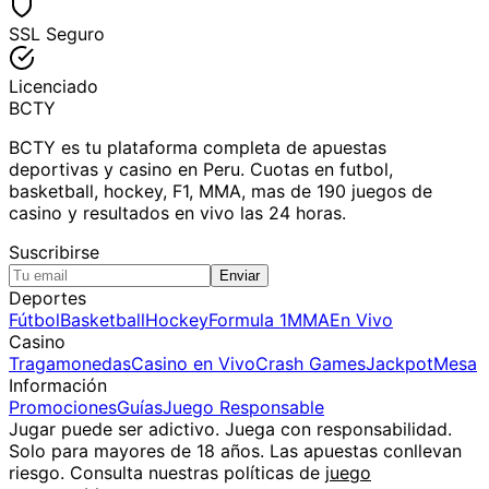
SSL Seguro
Licenciado
BCTY
BCTY es tu plataforma completa de apuestas
deportivas y casino en Peru. Cuotas en futbol,
basketball, hockey, F1, MMA, mas de 190 juegos de
casino y resultados en vivo las 24 horas.
Suscribirse
Enviar
Deportes
Fútbol
Basketball
Hockey
Formula 1
MMA
En Vivo
Casino
Tragamonedas
Casino en Vivo
Crash Games
Jackpot
Mesa
Información
Promociones
Guías
Juego Responsable
Jugar puede ser adictivo. Juega con responsabilidad.
Solo para mayores de 18 años. Las apuestas conllevan
riesgo. Consulta nuestras políticas de
juego