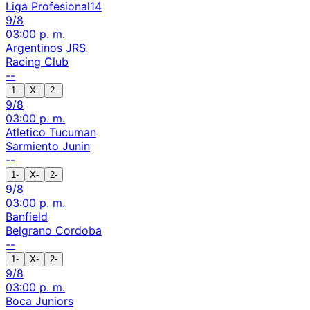
Liga Profesional
14
9/8
03:00 p. m.
Argentinos JRS
Racing Club
-
-
1
-
X
-
2
-
9/8
03:00 p. m.
Atletico Tucuman
Sarmiento Junin
-
-
1
-
X
-
2
-
9/8
03:00 p. m.
Banfield
Belgrano Cordoba
-
-
1
-
X
-
2
-
9/8
03:00 p. m.
Boca Juniors