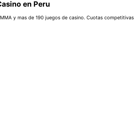
Casino en Peru
 MMA y mas de 190 juegos de casino. Cuotas competitivas y