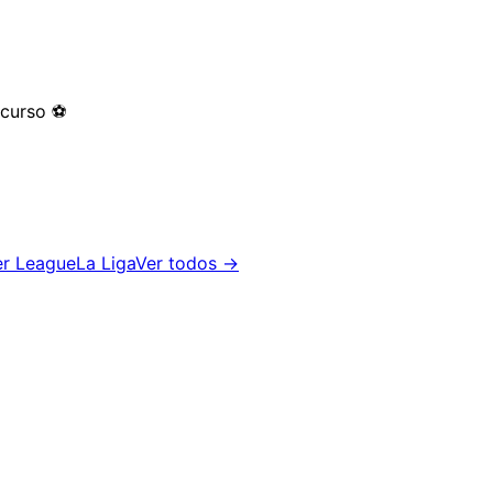
 curso
⚽
er League
La Liga
Ver todos →