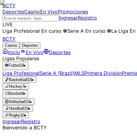
BCTY
Deportes
Casino
En Vivo
Promociones
Ingresar
Registro
LIVE
Liga Profesional
En curso
⚽
Serie A
En curso
⚽
La Liga
En
BCTY
Casino
Deportes
Inicio
En Vivo
Deportes
Ligas Populares
⚽
Futbol
18
▸
Liga Profesional
Serie A (Brazil)
MLS
Primera División
Premi
🏀
Basketball
10
▸
🏒
Hockey
7
▸
⚾
Beisbol
4
▸
🏐
Volleyball
10
▸
🤾
Handball
10
▸
🏉
Rugby
10
▸
Ingresar
Registro
Bienvenido a BCTY