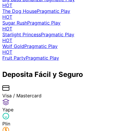
HOT
The Dog House
Pragmatic Play
HOT
Sugar Rush
Pragmatic Play
HOT
Starlight Princess
Pragmatic Play
HOT
Wolf Gold
Pragmatic Play
HOT
Fruit Party
Pragmatic Play
Deposita Fácil y Seguro
Visa / Mastercard
Yape
Plin