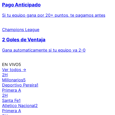
Pago Anticipado
Si tu equipo gana por 20+ puntos, te pagamos antes
Champions League
2 Goles de Ventaja
Gana automaticamente si tu equipo va 2-0
EN VIVO
5
Ver todos →
2H
Millonarios
5
Deportivo Pereira
1
Primera A
2H
Santa Fe
1
Atletico Nacional
2
Primera A