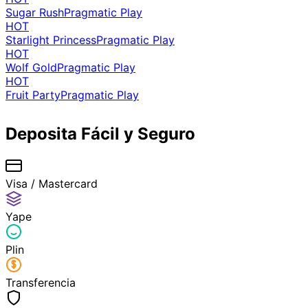
Sugar Rush
Pragmatic Play
HOT
Starlight Princess
Pragmatic Play
HOT
Wolf Gold
Pragmatic Play
HOT
Fruit Party
Pragmatic Play
Deposita Fácil y Seguro
Visa / Mastercard
Yape
Plin
Transferencia