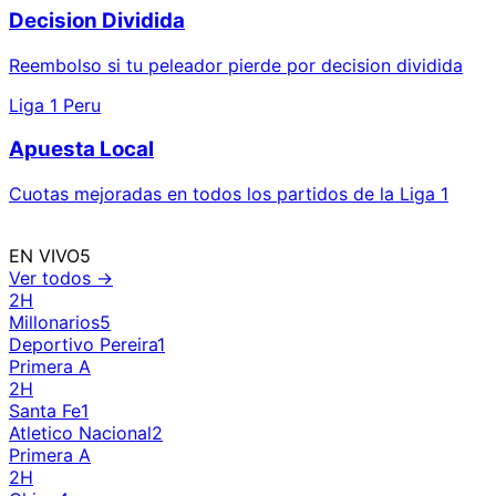
Decision Dividida
Reembolso si tu peleador pierde por decision dividida
Liga 1 Peru
Apuesta Local
Cuotas mejoradas en todos los partidos de la Liga 1
EN VIVO
5
Ver todos →
2H
Millonarios
5
Deportivo Pereira
1
Primera A
2H
Santa Fe
1
Atletico Nacional
2
Primera A
2H