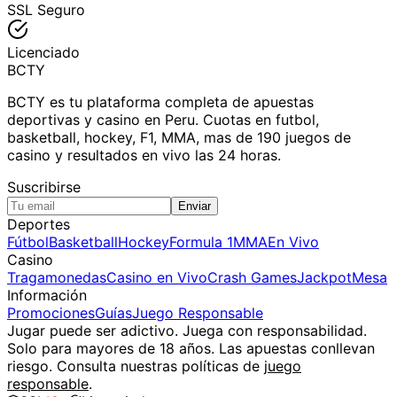
SSL Seguro
Licenciado
BCTY
BCTY es tu plataforma completa de apuestas
deportivas y casino en Peru. Cuotas en futbol,
basketball, hockey, F1, MMA, mas de 190 juegos de
casino y resultados en vivo las 24 horas.
Suscribirse
Enviar
Deportes
Fútbol
Basketball
Hockey
Formula 1
MMA
En Vivo
Casino
Tragamonedas
Casino en Vivo
Crash Games
Jackpot
Mesa
Información
Promociones
Guías
Juego Responsable
Jugar puede ser adictivo. Juega con responsabilidad.
Solo para mayores de 18 años. Las apuestas conllevan
riesgo. Consulta nuestras políticas de
juego
responsable
.