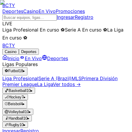
BCTY
Deportes
Casino
En Vivo
Promociones
Ingresar
Registro
LIVE
Liga Profesional
En curso
⚽
Serie A
En curso
⚽
La Liga
En curso
⚽
BCTY
Casino
Deportes
Inicio
En Vivo
Deportes
Ligas Populares
⚽
Futbol
18
▸
Liga Profesional
Serie A (Brazil)
MLS
Primera División
Premier League
La Liga
Ver todos →
🏀
Basketball
10
▸
🏒
Hockey
7
▸
⚾
Beisbol
4
▸
🏐
Volleyball
10
▸
🤾
Handball
10
▸
🏉
Rugby
10
▸
Ingresar
Registro