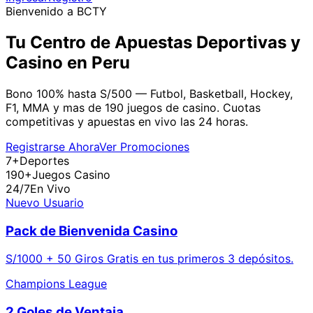
Bienvenido a BCTY
Tu Centro de Apuestas Deportivas y
Casino en Peru
Bono 100% hasta S/500 — Futbol, Basketball, Hockey,
F1, MMA y mas de 190 juegos de casino. Cuotas
competitivas y apuestas en vivo las 24 horas.
Registrarse Ahora
Ver Promociones
7+
Deportes
190+
Juegos Casino
24/7
En Vivo
Nuevo Usuario
Pack de Bienvenida Casino
S/1000 + 50 Giros Gratis en tus primeros 3 depósitos.
Champions League
2 Goles de Ventaja