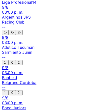
Liga Profesional
14
9/8
03:00 p. m.
Argentinos JRS
Racing Club
-
-
1
-
X
-
2
-
9/8
03:00 p. m.
Atletico Tucuman
Sarmiento Junin
-
-
1
-
X
-
2
-
9/8
03:00 p. m.
Banfield
Belgrano Cordoba
-
-
1
-
X
-
2
-
9/8
03:00 p. m.
Boca Juniors