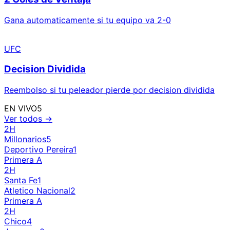
Gana automaticamente si tu equipo va 2-0
UFC
Decision Dividida
Reembolso si tu peleador pierde por decision dividida
EN VIVO
5
Ver todos →
2H
Millonarios
5
Deportivo Pereira
1
Primera A
2H
Santa Fe
1
Atletico Nacional
2
Primera A
2H
Chico
4