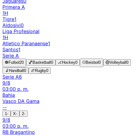
Jaguares
0
Primera A
1H
Tigre
1
Aldosivi
0
Liga Profesional
1H
Atletico Paranaense
1
Santos
1
Serie A
⚽
Futbol
20
🏀
Basketball
0
🏒
Hockey
0
⚾
Beisbol
0
🏐
Volleyball
0
🤾
Handball
0
🏉
Rugby
0
Serie A
6
9/8
03:00 p. m.
Bahia
Vasco DA Gama
-
-
1
-
X
-
2
-
9/8
03:00 p. m.
RB Bragantino