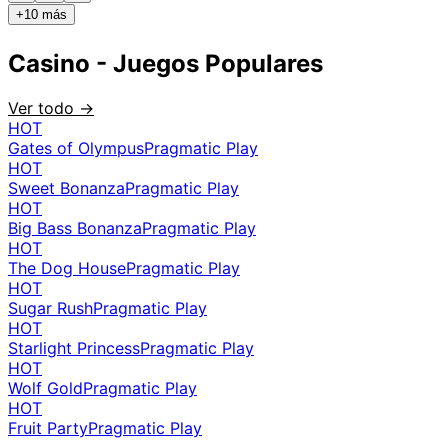
+10 más
Casino - Juegos Populares
Ver todo →
HOT
Gates of Olympus
Pragmatic Play
HOT
Sweet Bonanza
Pragmatic Play
HOT
Big Bass Bonanza
Pragmatic Play
HOT
The Dog House
Pragmatic Play
HOT
Sugar Rush
Pragmatic Play
HOT
Starlight Princess
Pragmatic Play
HOT
Wolf Gold
Pragmatic Play
HOT
Fruit Party
Pragmatic Play