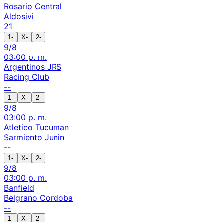
Rosario Central
Aldosivi
2
1
1
-
X
-
2
-
9/8
03:00 p. m.
Argentinos JRS
Racing Club
-
-
1
-
X
-
2
-
9/8
03:00 p. m.
Atletico Tucuman
Sarmiento Junin
-
-
1
-
X
-
2
-
9/8
03:00 p. m.
Banfield
Belgrano Cordoba
-
-
1
-
X
-
2
-