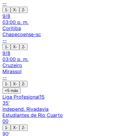
-
-
1
-
X
-
2
-
9/8
03:00 p. m.
Coritiba
Chapecoense-sc
-
-
1
-
X
-
2
-
9/8
03:00 p. m.
Cruzeiro
Mirassol
-
-
1
-
X
-
2
-
+5 más
Liga Profesional
15
35'
Independ. Rivadavia
Estudiantes de Rio Cuarto
0
0
1
-
X
-
2
-
90'