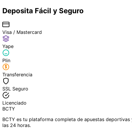
Deposita Fácil y Seguro
Visa / Mastercard
Yape
Plin
Transferencia
SSL Seguro
Licenciado
BCTY
BCTY es tu plataforma completa de apuestas deportivas y 
las 24 horas.