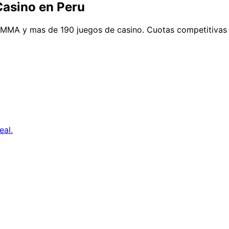
Casino en Peru
 MMA y mas de 190 juegos de casino. Cuotas competitivas y
eal.