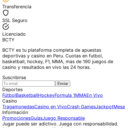
Transferencia
SSL Seguro
Licenciado
BCTY
BCTY es tu plataforma completa de apuestas
deportivas y casino en Peru. Cuotas en futbol,
basketball, hockey, F1, MMA, mas de 190 juegos de
casino y resultados en vivo las 24 horas.
Suscribirse
Enviar
Deportes
Fútbol
Basketball
Hockey
Formula 1
MMA
En Vivo
Casino
Tragamonedas
Casino en Vivo
Crash Games
Jackpot
Mesa
Información
Promociones
Guías
Juego Responsable
Jugar puede ser adictivo. Juega con responsabilidad.