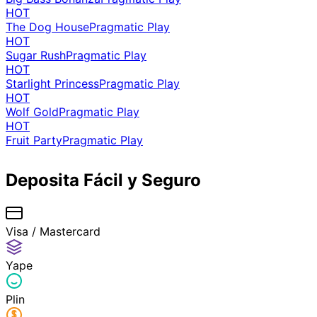
HOT
The Dog House
Pragmatic Play
HOT
Sugar Rush
Pragmatic Play
HOT
Starlight Princess
Pragmatic Play
HOT
Wolf Gold
Pragmatic Play
HOT
Fruit Party
Pragmatic Play
Deposita Fácil y Seguro
Visa / Mastercard
Yape
Plin