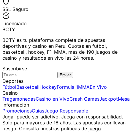
SSL Seguro
Licenciado
BCTY
BCTY es tu plataforma completa de apuestas
deportivas y casino en Peru. Cuotas en futbol,
basketball, hockey, F1, MMA, mas de 190 juegos de
casino y resultados en vivo las 24 horas.
Suscribirse
Enviar
Deportes
Fútbol
Basketball
Hockey
Formula 1
MMA
En Vivo
Casino
Tragamonedas
Casino en Vivo
Crash Games
Jackpot
Mesa
Información
Promociones
Guías
Juego Responsable
Jugar puede ser adictivo. Juega con responsabilidad.
Solo para mayores de 18 años. Las apuestas conllevan
riesgo. Consulta nuestras políticas de
juego