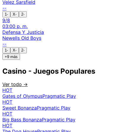
Velez Sarsfield
-
-
1
-
X
-
2
-
9/8
03:00 p. m.
Defensa Y Justicia
Newells Old Boys
-
-
1
-
X
-
2
-
+9 más
Casino - Juegos Populares
Ver todo →
HOT
Gates of Olympus
Pragmatic Play
HOT
Sweet Bonanza
Pragmatic Play
HOT
Big Bass Bonanza
Pragmatic Play
HOT
The Dog House
Pragmatic Play