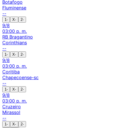
Botafogo
Fluminense
-
-
1
-
X
-
2
-
9/8
03:00 p. m.
RB Bragantino
Corinthians
-
-
1
-
X
-
2
-
9/8
03:00 p. m.
Coritiba
Chapecoense-sc
-
-
1
-
X
-
2
-
9/8
03:00 p. m.
Cruzeiro
Mirassol
-
-
1
-
X
-
2
-