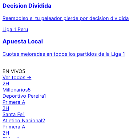
Decision Dividida
Reembolso si tu peleador pierde por decision dividida
Liga 1 Peru
Apuesta Local
Cuotas mejoradas en todos los partidos de la Liga 1
EN VIVO
5
Ver todos →
2H
Millonarios
5
Deportivo Pereira
1
Primera A
2H
Santa Fe
1
Atletico Nacional
2
Primera A
2H