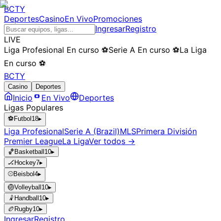
BCTY
Deportes
Casino
En Vivo
Promociones
Ingresar
Registro
LIVE
Liga Profesional
En curso
⚽
Serie A
En curso
⚽
La Liga
En curso
⚽
BCTY
Casino
Deportes
Inicio
En Vivo
Deportes
Ligas Populares
⚽
Futbol
18
▸
Liga Profesional
Serie A (Brazil)
MLS
Primera División
Premier League
La Liga
Ver todos →
🏀
Basketball
10
▸
🏒
Hockey
7
▸
⚾
Beisbol
4
▸
🏐
Volleyball
10
▸
🤾
Handball
10
▸
🏉
Rugby
10
▸
Ingresar
Registro