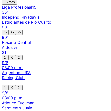
+5 más
Liga Profesional
15
35'
Independ. Rivadavia
Estudiantes de Rio Cuarto
0
0
1
-
X
-
2
-
90'
Rosario Central
Aldosivi
2
1
1
-
X
-
2
-
9/8
03:00 p. m.
Argentinos JRS
Racing Club
-
-
1
-
X
-
2
-
9/8
03:00 p. m.
Atletico Tucuman
Sarmiento Junin