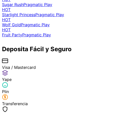
Sugar Rush
Pragmatic Play
HOT
Starlight Princess
Pragmatic Play
HOT
Wolf Gold
Pragmatic Play
HOT
Fruit Party
Pragmatic Play
Deposita Fácil y Seguro
Visa / Mastercard
Yape
Plin
Transferencia