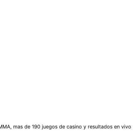
 MMA, mas de 190 juegos de casino y resultados en vivo