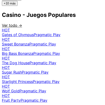
+10 más
Casino - Juegos Populares
Ver todo →
HOT
Gates of Olympus
Pragmatic Play
HOT
Sweet Bonanza
Pragmatic Play
HOT
Big Bass Bonanza
Pragmatic Play
HOT
The Dog House
Pragmatic Play
HOT
Sugar Rush
Pragmatic Play
HOT
Starlight Princess
Pragmatic Play
HOT
Wolf Gold
Pragmatic Play
HOT
Fruit Party
Pragmatic Play