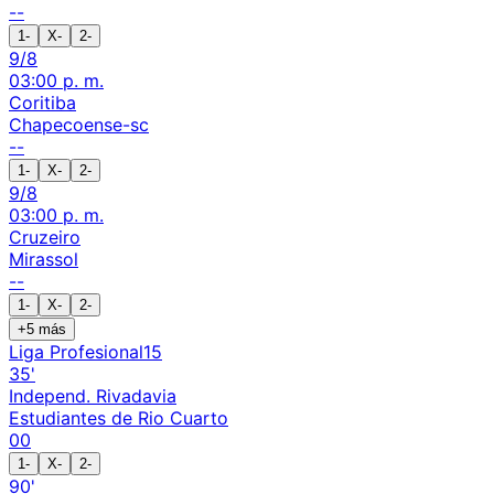
-
-
1
-
X
-
2
-
9/8
03:00 p. m.
Coritiba
Chapecoense-sc
-
-
1
-
X
-
2
-
9/8
03:00 p. m.
Cruzeiro
Mirassol
-
-
1
-
X
-
2
-
+5 más
Liga Profesional
15
35'
Independ. Rivadavia
Estudiantes de Rio Cuarto
0
0
1
-
X
-
2
-
90'