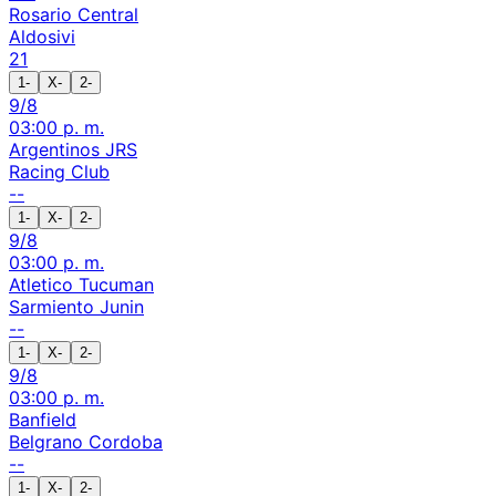
Rosario Central
Aldosivi
2
1
1
-
X
-
2
-
9/8
03:00 p. m.
Argentinos JRS
Racing Club
-
-
1
-
X
-
2
-
9/8
03:00 p. m.
Atletico Tucuman
Sarmiento Junin
-
-
1
-
X
-
2
-
9/8
03:00 p. m.
Banfield
Belgrano Cordoba
-
-
1
-
X
-
2
-