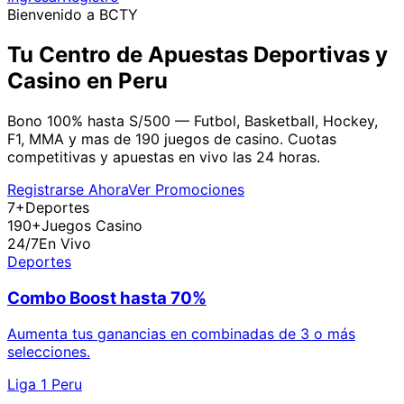
Bienvenido a BCTY
Tu Centro de Apuestas Deportivas y
Casino en Peru
Bono 100% hasta S/500 — Futbol, Basketball, Hockey,
F1, MMA y mas de 190 juegos de casino. Cuotas
competitivas y apuestas en vivo las 24 horas.
Registrarse Ahora
Ver Promociones
7+
Deportes
190+
Juegos Casino
24/7
En Vivo
Deportes
Combo Boost hasta 70%
Aumenta tus ganancias en combinadas de 3 o más
selecciones.
Liga 1 Peru