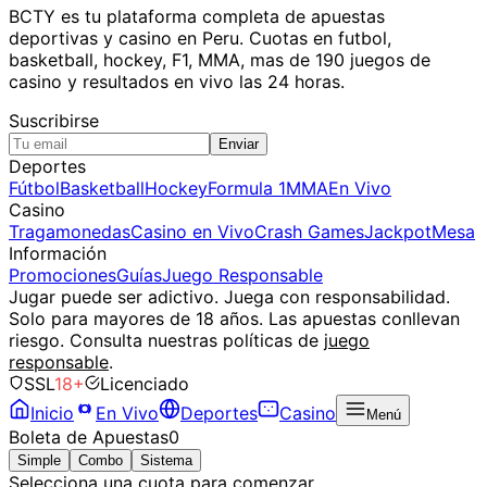
BCTY es tu plataforma completa de apuestas
deportivas y casino en Peru. Cuotas en futbol,
basketball, hockey, F1, MMA, mas de 190 juegos de
casino y resultados en vivo las 24 horas.
Suscribirse
Enviar
Deportes
Fútbol
Basketball
Hockey
Formula 1
MMA
En Vivo
Casino
Tragamonedas
Casino en Vivo
Crash Games
Jackpot
Mesa
Información
Promociones
Guías
Juego Responsable
Jugar puede ser adictivo. Juega con responsabilidad.
Solo para mayores de 18 años. Las apuestas conllevan
riesgo. Consulta nuestras políticas de
juego
responsable
.
SSL
18+
Licenciado
Inicio
En Vivo
Deportes
Casino
Menú
Boleta de Apuestas
0
Simple
Combo
Sistema
Selecciona una cuota para comenzar