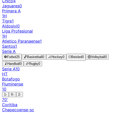
Chico
4
Jaguares
0
Primera A
1H
Tigre
1
Aldosivi
0
Liga Profesional
1H
Atletico Paranaense
1
Santos
1
Serie A
⚽
Futbol
25
🏀
Basketball
0
🏒
Hockey
0
⚾
Beisbol
0
🏐
Volleyball
0
🤾
Handball
0
🏉
Rugby
0
Serie A
10
HT
Botafogo
Fluminense
1
0
1
-
X
-
2
-
70'
Coritiba
Chapecoense-sc