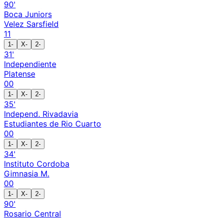
90'
Boca Juniors
Velez Sarsfield
1
1
1
-
X
-
2
-
31'
Independiente
Platense
0
0
1
-
X
-
2
-
35'
Independ. Rivadavia
Estudiantes de Rio Cuarto
0
0
1
-
X
-
2
-
34'
Instituto Cordoba
Gimnasia M.
0
0
1
-
X
-
2
-
90'
Rosario Central