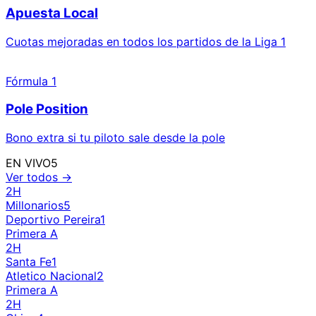
Apuesta Local
Cuotas mejoradas en todos los partidos de la Liga 1
Fórmula 1
Pole Position
Bono extra si tu piloto sale desde la pole
EN VIVO
5
Ver todos →
2H
Millonarios
5
Deportivo Pereira
1
Primera A
2H
Santa Fe
1
Atletico Nacional
2
Primera A
2H