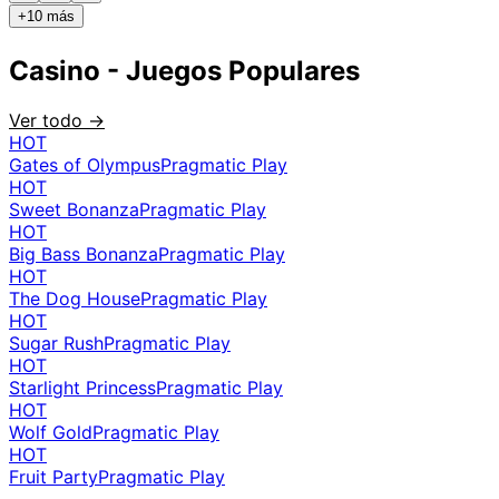
+10 más
Casino - Juegos Populares
Ver todo →
HOT
Gates of Olympus
Pragmatic Play
HOT
Sweet Bonanza
Pragmatic Play
HOT
Big Bass Bonanza
Pragmatic Play
HOT
The Dog House
Pragmatic Play
HOT
Sugar Rush
Pragmatic Play
HOT
Starlight Princess
Pragmatic Play
HOT
Wolf Gold
Pragmatic Play
HOT
Fruit Party
Pragmatic Play