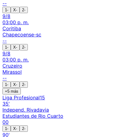
-
-
1
-
X
-
2
-
9/8
03:00 p. m.
Coritiba
Chapecoense-sc
-
-
1
-
X
-
2
-
9/8
03:00 p. m.
Cruzeiro
Mirassol
-
-
1
-
X
-
2
-
+5 más
Liga Profesional
15
35'
Independ. Rivadavia
Estudiantes de Rio Cuarto
0
0
1
-
X
-
2
-
90'