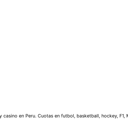
casino en Peru. Cuotas en futbol, basketball, hockey, F1,