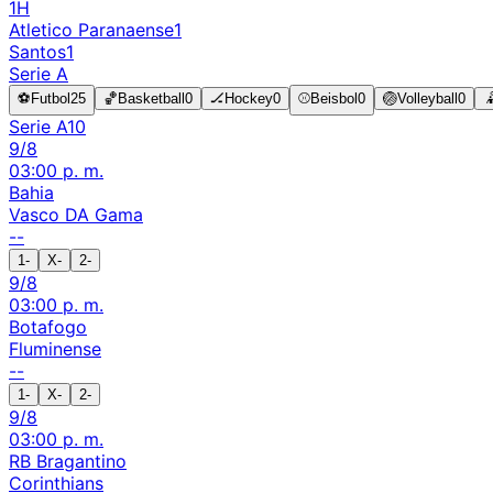
1H
Atletico Paranaense
1
Santos
1
Serie A
⚽
Futbol
25
🏀
Basketball
0
🏒
Hockey
0
⚾
Beisbol
0
🏐
Volleyball
0

Serie A
10
9/8
03:00 p. m.
Bahia
Vasco DA Gama
-
-
1
-
X
-
2
-
9/8
03:00 p. m.
Botafogo
Fluminense
-
-
1
-
X
-
2
-
9/8
03:00 p. m.
RB Bragantino
Corinthians