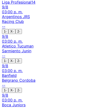
Liga Profesional
14
9/8
03:00 p. m.
Argentinos JRS
Racing Club
-
-
1
-
X
-
2
-
9/8
03:00 p. m.
Atletico Tucuman
Sarmiento Junin
-
-
1
-
X
-
2
-
9/8
03:00 p. m.
Banfield
Belgrano Cordoba
-
-
1
-
X
-
2
-
9/8
03:00 p. m.
Boca Juniors