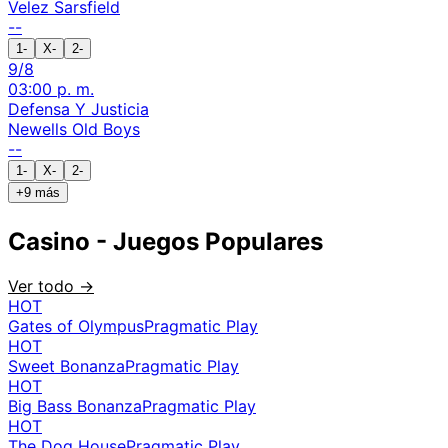
Velez Sarsfield
-
-
1
-
X
-
2
-
9/8
03:00 p. m.
Defensa Y Justicia
Newells Old Boys
-
-
1
-
X
-
2
-
+9 más
Casino - Juegos Populares
Ver todo →
HOT
Gates of Olympus
Pragmatic Play
HOT
Sweet Bonanza
Pragmatic Play
HOT
Big Bass Bonanza
Pragmatic Play
HOT
The Dog House
Pragmatic Play