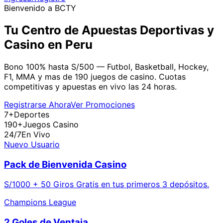
Bienvenido a BCTY
Tu Centro de Apuestas Deportivas y
Casino en Peru
Bono 100% hasta S/500 — Futbol, Basketball, Hockey,
F1, MMA y mas de 190 juegos de casino. Cuotas
competitivas y apuestas en vivo las 24 horas.
Registrarse Ahora
Ver Promociones
7+
Deportes
190+
Juegos Casino
24/7
En Vivo
Nuevo Usuario
Pack de Bienvenida Casino
S/1000 + 50 Giros Gratis en tus primeros 3 depósitos.
Champions League
2 Goles de Ventaja