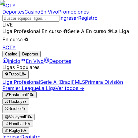
BCTY
Deportes
Casino
En Vivo
Promociones
Ingresar
Registro
LIVE
Liga Profesional
En curso
⚽
Serie A
En curso
⚽
La Liga
En curso
⚽
BCTY
Casino
Deportes
Inicio
En Vivo
Deportes
Ligas Populares
⚽
Futbol
18
▸
Liga Profesional
Serie A (Brazil)
MLS
Primera División
Premier League
La Liga
Ver todos →
🏀
Basketball
10
▸
🏒
Hockey
7
▸
⚾
Beisbol
4
▸
🏐
Volleyball
10
▸
🤾
Handball
10
▸
🏉
Rugby
10
▸
Ingresar
Registro