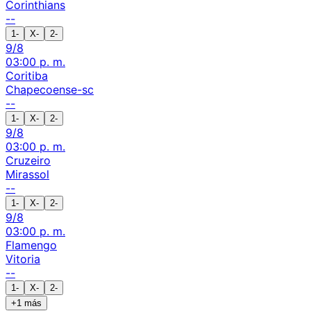
Corinthians
-
-
1
-
X
-
2
-
9/8
03:00 p. m.
Coritiba
Chapecoense-sc
-
-
1
-
X
-
2
-
9/8
03:00 p. m.
Cruzeiro
Mirassol
-
-
1
-
X
-
2
-
9/8
03:00 p. m.
Flamengo
Vitoria
-
-
1
-
X
-
2
-
+1 más