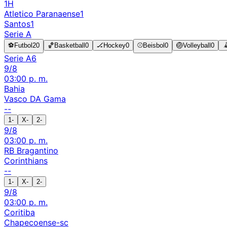
1H
Atletico Paranaense
1
Santos
1
Serie A
⚽
Futbol
20
🏀
Basketball
0
🏒
Hockey
0
⚾
Beisbol
0
🏐
Volleyball
0

Serie A
6
9/8
03:00 p. m.
Bahia
Vasco DA Gama
-
-
1
-
X
-
2
-
9/8
03:00 p. m.
RB Bragantino
Corinthians
-
-
1
-
X
-
2
-
9/8
03:00 p. m.
Coritiba
Chapecoense-sc