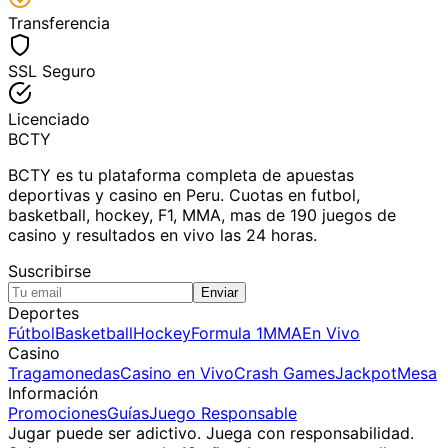
Transferencia
SSL Seguro
Licenciado
BCTY
BCTY es tu plataforma completa de apuestas
deportivas y casino en Peru. Cuotas en futbol,
basketball, hockey, F1, MMA, mas de 190 juegos de
casino y resultados en vivo las 24 horas.
Suscribirse
Enviar
Deportes
Fútbol
Basketball
Hockey
Formula 1
MMA
En Vivo
Casino
Tragamonedas
Casino en Vivo
Crash Games
Jackpot
Mesa
Información
Promociones
Guías
Juego Responsable
Jugar puede ser adictivo. Juega con responsabilidad.