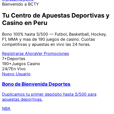
Bienvenido a BCTY
Tu Centro de Apuestas Deportivas y
Casino en Peru
Bono 100% hasta S/500 — Futbol, Basketball, Hockey,
F1, MMA y mas de 190 juegos de casino. Cuotas
competitivas y apuestas en vivo las 24 horas.
Registrarse Ahora
Ver Promociones
7+
Deportes
190+
Juegos Casino
24/7
En Vivo
Nuevo Usuario
Bono de Bienvenida Deportes
Duplicamos tu primer depósito hasta S/500 para
apuestas deportivas.
NBA