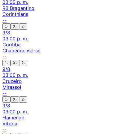
03:00 p. m.
RB Bragantino
Corinthians
-
-
1
-
X
-
2
-
9/8
03:00 p. m.
Coritiba
Chapecoense-sc
-
-
1
-
X
-
2
-
9/8
03:00 p. m.
Cruzeiro
Mirassol
-
-
1
-
X
-
2
-
9/8
03:00 p. m.
Flamengo
Vitoria
-
-