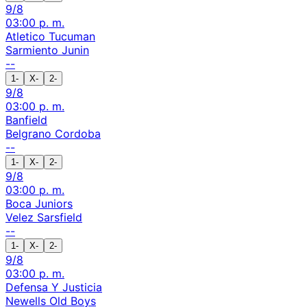
9/8
03:00 p. m.
Atletico Tucuman
Sarmiento Junin
-
-
1
-
X
-
2
-
9/8
03:00 p. m.
Banfield
Belgrano Cordoba
-
-
1
-
X
-
2
-
9/8
03:00 p. m.
Boca Juniors
Velez Sarsfield
-
-
1
-
X
-
2
-
9/8
03:00 p. m.
Defensa Y Justicia
Newells Old Boys