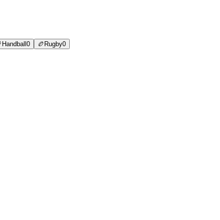

Handball
0
🏉
Rugby
0