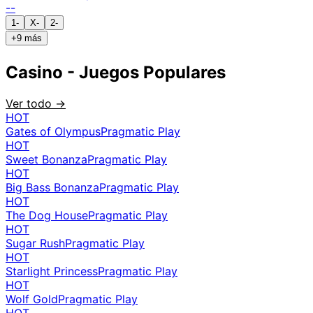
-
-
1
-
X
-
2
-
+9 más
Casino - Juegos Populares
Ver todo →
HOT
Gates of Olympus
Pragmatic Play
HOT
Sweet Bonanza
Pragmatic Play
HOT
Big Bass Bonanza
Pragmatic Play
HOT
The Dog House
Pragmatic Play
HOT
Sugar Rush
Pragmatic Play
HOT
Starlight Princess
Pragmatic Play
HOT
Wolf Gold
Pragmatic Play