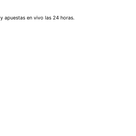
 apuestas en vivo las 24 horas.