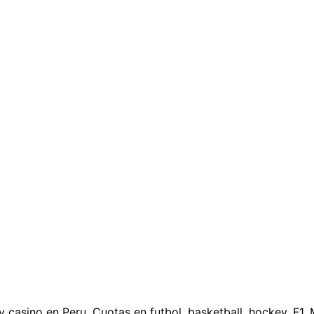
casino en Peru. Cuotas en futbol, basketball, hockey, F1,