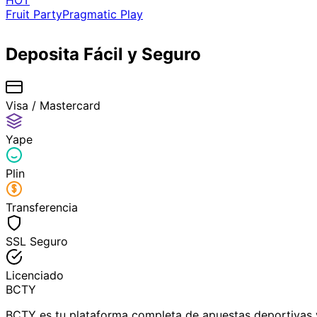
HOT
Fruit Party
Pragmatic Play
Deposita Fácil y Seguro
Visa / Mastercard
Yape
Plin
Transferencia
SSL Seguro
Licenciado
BCTY
BCTY es tu plataforma completa de apuestas deportivas y 