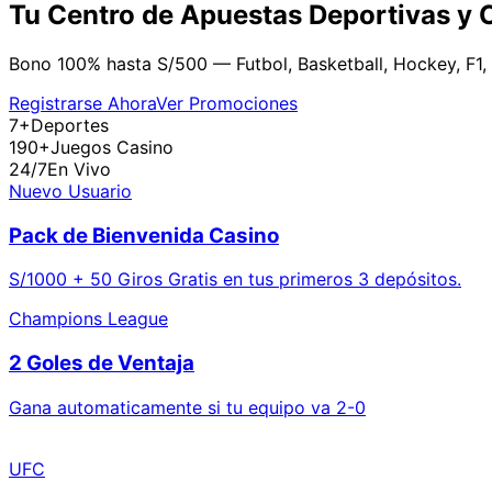
Tu Centro de Apuestas Deportivas y 
Bono 100% hasta S/500 — Futbol, Basketball, Hockey, F1,
Registrarse Ahora
Ver Promociones
7+
Deportes
190+
Juegos Casino
24/7
En Vivo
Nuevo Usuario
Pack de Bienvenida Casino
S/1000 + 50 Giros Gratis en tus primeros 3 depósitos.
Champions League
2 Goles de Ventaja
Gana automaticamente si tu equipo va 2-0
UFC