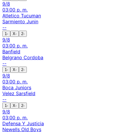
9/8
03:00 p. m.
Atletico Tucuman
Sarmiento Junin
-
-
1
-
X
-
2
-
9/8
03:00 p. m.
Banfield
Belgrano Cordoba
-
-
1
-
X
-
2
-
9/8
03:00 p. m.
Boca Juniors
Velez Sarsfield
-
-
1
-
X
-
2
-
9/8
03:00 p. m.
Defensa Y Justicia
Newells Old Boys