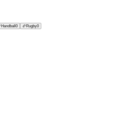

Handball
0
🏉
Rugby
0