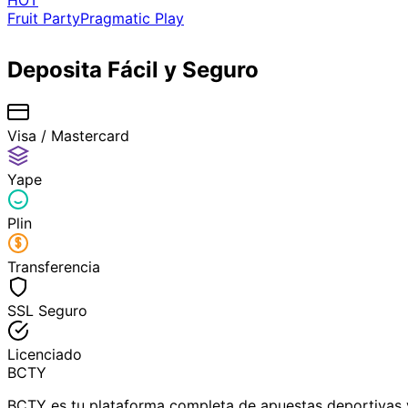
HOT
Fruit Party
Pragmatic Play
Deposita Fácil y Seguro
Visa / Mastercard
Yape
Plin
Transferencia
SSL Seguro
Licenciado
BCTY
BCTY es tu plataforma completa de apuestas deportivas y 