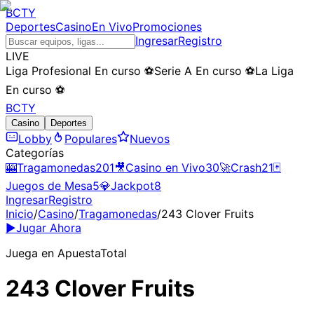
BCTY
Deportes
Casino
En Vivo
Promociones
Ingresar
Registro
LIVE
Liga Profesional
En curso
⚽
Serie A
En curso
⚽
La Liga
En curso
⚽
BCTY
Casino
Deportes
Lobby
Populares
Nuevos
Categorías
🎰
Tragamonedas
201
🎥
Casino en Vivo
30
🚀
Crash
21
🃏
Juegos de Mesa
5
💎
Jackpot
8
Ingresar
Registro
Inicio
/
Casino
/
Tragamonedas
/
243 Clover Fruits
▶
Jugar Ahora
Juega en
ApuestaTotal
243 Clover Fruits