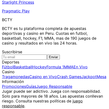
Starlight Princess
Pragmatic Play
BCTY
BCTY es tu plataforma completa de apuestas
deportivas y casino en Peru. Cuotas en futbol,
basketball, hockey, F1, MMA, mas de 190 juegos de
casino y resultados en vivo las 24 horas.
Suscribirse
Enviar
Deportes
Fútbol
Basketball
Hockey
Formula 1
MMA
En Vivo
Casino
Tragamonedas
Casino en Vivo
Crash Games
Jackpot
Mesa
Información
Promociones
Guías
Juego Responsable
Jugar puede ser adictivo. Juega con responsabilidad.
Solo para mayores de 18 años. Las apuestas conllevan
riesgo. Consulta nuestras políticas de
juego
responsable
.