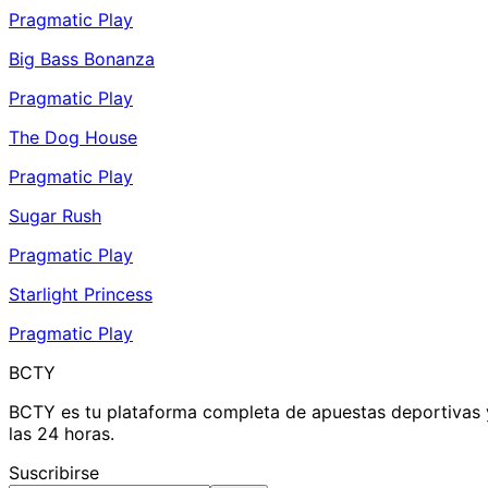
Pragmatic Play
Big Bass Bonanza
Pragmatic Play
The Dog House
Pragmatic Play
Sugar Rush
Pragmatic Play
Starlight Princess
Pragmatic Play
BCTY
BCTY es tu plataforma completa de apuestas deportivas y 
las 24 horas.
Suscribirse