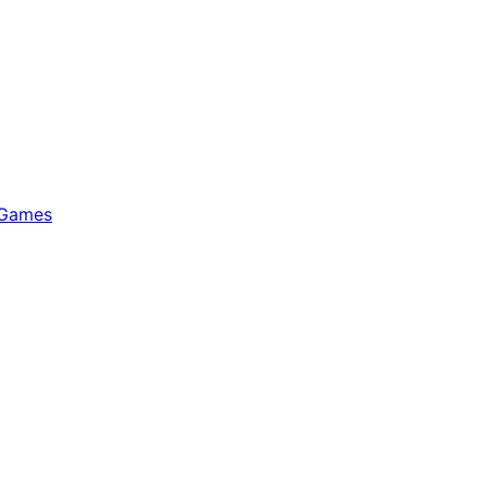
 Games