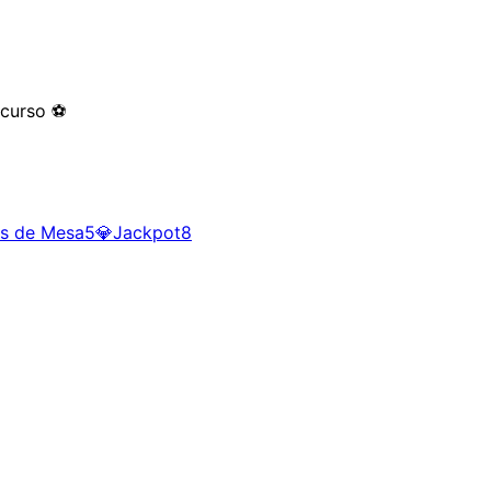
 curso
⚽
s de Mesa
5
💎
Jackpot
8