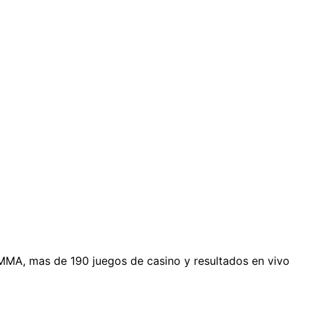
 MMA, mas de 190 juegos de casino y resultados en vivo