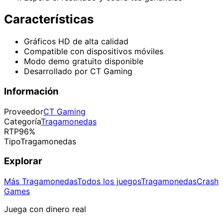
Características
Gráficos HD de alta calidad
Compatible con dispositivos móviles
Modo demo gratuito disponible
Desarrollado por
CT Gaming
Información
Proveedor
CT Gaming
Categoría
Tragamonedas
RTP
96
%
Tipo
Tragamonedas
Explorar
Más
Tragamonedas
Todos los juegos
Tragamonedas
Crash
Games
Juega con dinero real