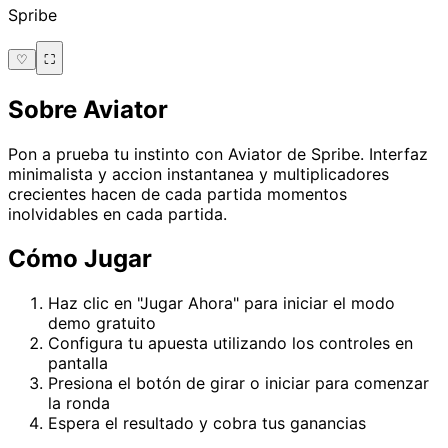
Spribe
♡
⛶
Sobre
Aviator
Pon a prueba tu instinto con Aviator de Spribe. Interfaz
minimalista y accion instantanea y multiplicadores
crecientes hacen de cada partida momentos
inolvidables en cada partida.
Cómo Jugar
Haz clic en "Jugar Ahora" para iniciar el modo
demo gratuito
Configura tu apuesta utilizando los controles en
pantalla
Presiona el botón de girar o iniciar para comenzar
la ronda
Espera el resultado y cobra tus ganancias