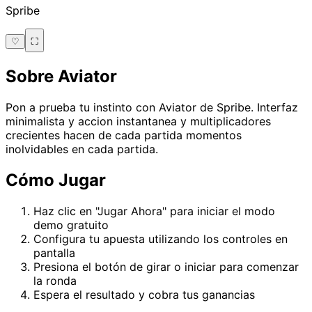
Spribe
♡
⛶
Sobre
Aviator
Pon a prueba tu instinto con Aviator de Spribe. Interfaz
minimalista y accion instantanea y multiplicadores
crecientes hacen de cada partida momentos
inolvidables en cada partida.
Cómo Jugar
Haz clic en "Jugar Ahora" para iniciar el modo
demo gratuito
Configura tu apuesta utilizando los controles en
pantalla
Presiona el botón de girar o iniciar para comenzar
la ronda
Espera el resultado y cobra tus ganancias