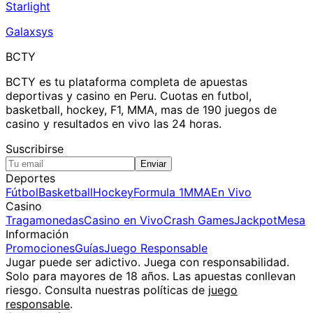
Starlight
Galaxsys
BCTY
BCTY es tu plataforma completa de apuestas
deportivas y casino en Peru. Cuotas en futbol,
basketball, hockey, F1, MMA, mas de 190 juegos de
casino y resultados en vivo las 24 horas.
Suscribirse
Enviar
Deportes
Fútbol
Basketball
Hockey
Formula 1
MMA
En Vivo
Casino
Tragamonedas
Casino en Vivo
Crash Games
Jackpot
Mesa
Información
Promociones
Guías
Juego Responsable
Jugar puede ser adictivo. Juega con responsabilidad.
Solo para mayores de 18 años. Las apuestas conllevan
riesgo. Consulta nuestras políticas de
juego
responsable
.