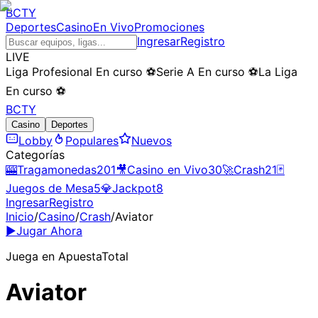
BCTY
Deportes
Casino
En Vivo
Promociones
Ingresar
Registro
LIVE
Liga Profesional
En curso
⚽
Serie A
En curso
⚽
La Liga
En curso
⚽
BCTY
Casino
Deportes
Lobby
Populares
Nuevos
Categorías
🎰
Tragamonedas
201
🎥
Casino en Vivo
30
🚀
Crash
21
🃏
Juegos de Mesa
5
💎
Jackpot
8
Ingresar
Registro
Inicio
/
Casino
/
Crash
/
Aviator
▶
Jugar Ahora
Juega en
ApuestaTotal
Aviator