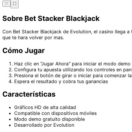
♡
⛶
Sobre
Bet Stacker Blackjack
Con Bet Stacker Blackjack de Evolution, el casino llega a
que te hara volver por mas.
Cómo Jugar
Haz clic en "Jugar Ahora" para iniciar el modo demo 
Configura tu apuesta utilizando los controles en pant
Presiona el botón de girar o iniciar para comenzar l
Espera el resultado y cobra tus ganancias
Características
Gráficos HD de alta calidad
Compatible con dispositivos móviles
Modo demo gratuito disponible
Desarrollado por
Evolution