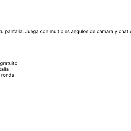
 tu pantalla. Juega con multiples angulos de camara y chat
gratuito
alla
a ronda