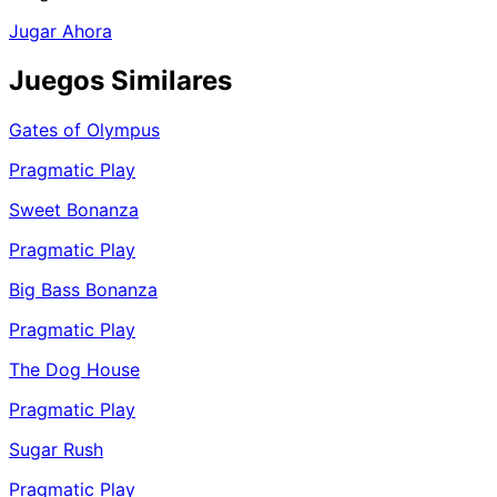
Jugar Ahora
Juegos Similares
Gates of Olympus
Pragmatic Play
Sweet Bonanza
Pragmatic Play
Big Bass Bonanza
Pragmatic Play
The Dog House
Pragmatic Play
Sugar Rush
Pragmatic Play