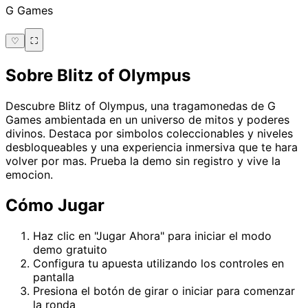
G Games
♡
⛶
Sobre
Blitz of Olympus
Descubre Blitz of Olympus, una tragamonedas de G
Games ambientada en un universo de mitos y poderes
divinos. Destaca por simbolos coleccionables y niveles
desbloqueables y una experiencia inmersiva que te hara
volver por mas. Prueba la demo sin registro y vive la
emocion.
Cómo Jugar
Haz clic en "Jugar Ahora" para iniciar el modo
demo gratuito
Configura tu apuesta utilizando los controles en
pantalla
Presiona el botón de girar o iniciar para comenzar
la ronda