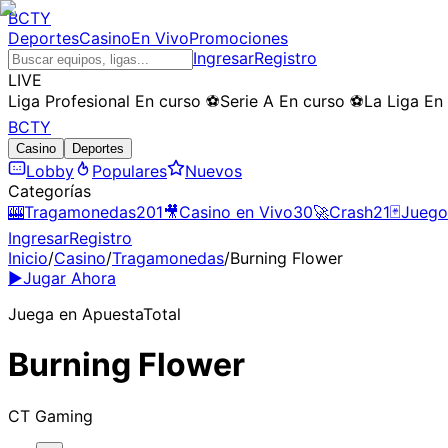
BCTY
Deportes
Casino
En Vivo
Promociones
Ingresar
Registro
LIVE
Liga Profesional
En curso
⚽
Serie A
En curso
⚽
La Liga
En
BCTY
Casino
Deportes
Lobby
Populares
Nuevos
Categorías
🎰
Tragamonedas
201
🎥
Casino en Vivo
30
🚀
Crash
21
🃏
Juego
Ingresar
Registro
Inicio
/
Casino
/
Tragamonedas
/
Burning Flower
▶
Jugar Ahora
Juega en
ApuestaTotal
Burning Flower
CT Gaming