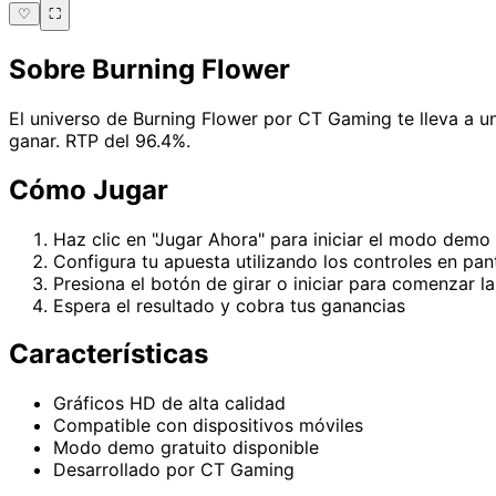
♡
⛶
Sobre
Burning Flower
El universo de Burning Flower por CT Gaming te lleva a 
ganar. RTP del 96.4%.
Cómo Jugar
Haz clic en "Jugar Ahora" para iniciar el modo demo 
Configura tu apuesta utilizando los controles en pant
Presiona el botón de girar o iniciar para comenzar l
Espera el resultado y cobra tus ganancias
Características
Gráficos HD de alta calidad
Compatible con dispositivos móviles
Modo demo gratuito disponible
Desarrollado por
CT Gaming