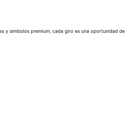
les y simbolos premium, cada giro es una oportunidad de