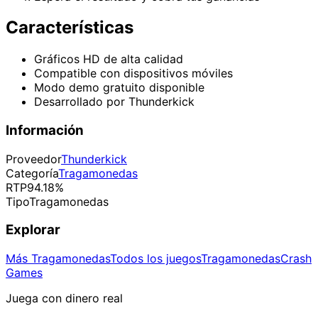
Características
Gráficos HD de alta calidad
Compatible con dispositivos móviles
Modo demo gratuito disponible
Desarrollado por
Thunderkick
Información
Proveedor
Thunderkick
Categoría
Tragamonedas
RTP
94.18
%
Tipo
Tragamonedas
Explorar
Más
Tragamonedas
Todos los juegos
Tragamonedas
Crash
Games
Juega con dinero real