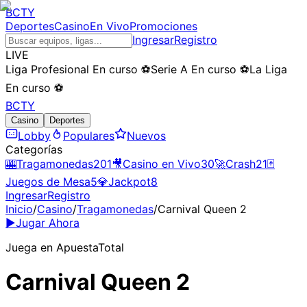
BCTY
Deportes
Casino
En Vivo
Promociones
Ingresar
Registro
LIVE
Liga Profesional
En curso
⚽
Serie A
En curso
⚽
La Liga
En curso
⚽
BCTY
Casino
Deportes
Lobby
Populares
Nuevos
Categorías
🎰
Tragamonedas
201
🎥
Casino en Vivo
30
🚀
Crash
21
🃏
Juegos de Mesa
5
💎
Jackpot
8
Ingresar
Registro
Inicio
/
Casino
/
Tragamonedas
/
Carnival Queen 2
▶
Jugar Ahora
Juega en
ApuestaTotal
Carnival Queen 2