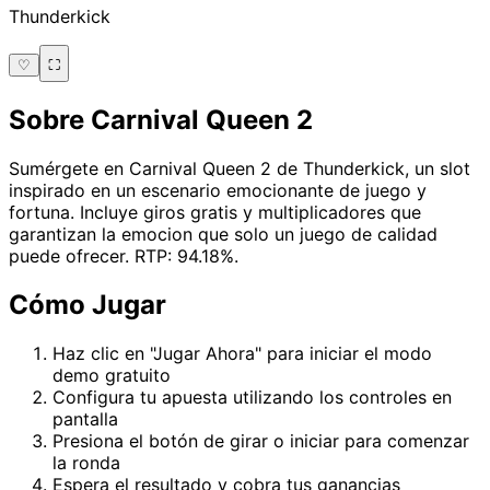
Thunderkick
♡
⛶
Sobre
Carnival Queen 2
Sumérgete en Carnival Queen 2 de Thunderkick, un slot
inspirado en un escenario emocionante de juego y
fortuna. Incluye giros gratis y multiplicadores que
garantizan la emocion que solo un juego de calidad
puede ofrecer. RTP: 94.18%.
Cómo Jugar
Haz clic en "Jugar Ahora" para iniciar el modo
demo gratuito
Configura tu apuesta utilizando los controles en
pantalla
Presiona el botón de girar o iniciar para comenzar
la ronda
Espera el resultado y cobra tus ganancias