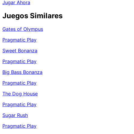
Jugar Ahora
Juegos Similares
Gates of Olympus
Pragmatic Play
Sweet Bonanza
Pragmatic Play
Big Bass Bonanza
Pragmatic Play
The Dog House
Pragmatic Play
Sugar Rush
Pragmatic Play