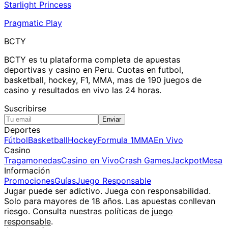
Starlight Princess
Pragmatic Play
BCTY
BCTY es tu plataforma completa de apuestas
deportivas y casino en Peru. Cuotas en futbol,
basketball, hockey, F1, MMA, mas de 190 juegos de
casino y resultados en vivo las 24 horas.
Suscribirse
Enviar
Deportes
Fútbol
Basketball
Hockey
Formula 1
MMA
En Vivo
Casino
Tragamonedas
Casino en Vivo
Crash Games
Jackpot
Mesa
Información
Promociones
Guías
Juego Responsable
Jugar puede ser adictivo. Juega con responsabilidad.
Solo para mayores de 18 años. Las apuestas conllevan
riesgo. Consulta nuestras políticas de
juego
responsable
.