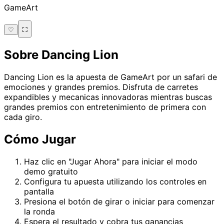
GameArt
♡
⛶
Sobre
Dancing Lion
Dancing Lion es la apuesta de GameArt por un safari de
emociones y grandes premios. Disfruta de carretes
expandibles y mecanicas innovadoras mientras buscas
grandes premios con entretenimiento de primera con
cada giro.
Cómo Jugar
Haz clic en "Jugar Ahora" para iniciar el modo
demo gratuito
Configura tu apuesta utilizando los controles en
pantalla
Presiona el botón de girar o iniciar para comenzar
la ronda
Espera el resultado y cobra tus ganancias