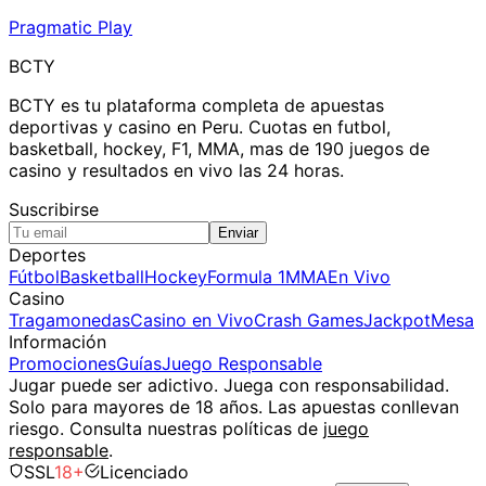
Pragmatic Play
BCTY
BCTY es tu plataforma completa de apuestas
deportivas y casino en Peru. Cuotas en futbol,
basketball, hockey, F1, MMA, mas de 190 juegos de
casino y resultados en vivo las 24 horas.
Suscribirse
Enviar
Deportes
Fútbol
Basketball
Hockey
Formula 1
MMA
En Vivo
Casino
Tragamonedas
Casino en Vivo
Crash Games
Jackpot
Mesa
Información
Promociones
Guías
Juego Responsable
Jugar puede ser adictivo. Juega con responsabilidad.
Solo para mayores de 18 años. Las apuestas conllevan
riesgo. Consulta nuestras políticas de
juego
responsable
.
SSL
18+
Licenciado