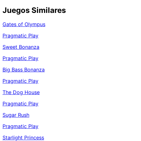
Juegos Similares
Gates of Olympus
Pragmatic Play
Sweet Bonanza
Pragmatic Play
Big Bass Bonanza
Pragmatic Play
The Dog House
Pragmatic Play
Sugar Rush
Pragmatic Play
Starlight Princess