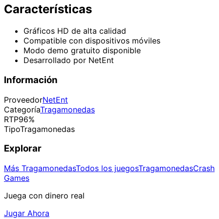
Características
Gráficos HD de alta calidad
Compatible con dispositivos móviles
Modo demo gratuito disponible
Desarrollado por
NetEnt
Información
Proveedor
NetEnt
Categoría
Tragamonedas
RTP
96
%
Tipo
Tragamonedas
Explorar
Más
Tragamonedas
Todos los juegos
Tragamonedas
Crash
Games
Juega con dinero real
Jugar Ahora