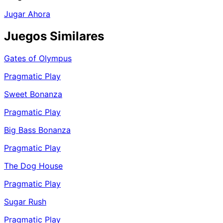
Jugar Ahora
Juegos Similares
Gates of Olympus
Pragmatic Play
Sweet Bonanza
Pragmatic Play
Big Bass Bonanza
Pragmatic Play
The Dog House
Pragmatic Play
Sugar Rush
Pragmatic Play