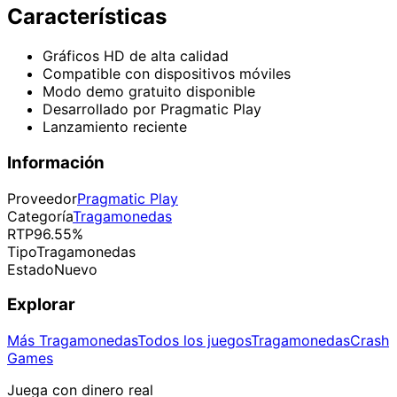
Características
Gráficos HD de alta calidad
Compatible con dispositivos móviles
Modo demo gratuito disponible
Desarrollado por
Pragmatic Play
Lanzamiento reciente
Información
Proveedor
Pragmatic Play
Categoría
Tragamonedas
RTP
96.55
%
Tipo
Tragamonedas
Estado
Nuevo
Explorar
Más
Tragamonedas
Todos los juegos
Tragamonedas
Crash
Games
Juega con dinero real