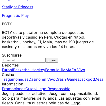
Starlight Princess
Pragmatic Play
BCTY
BCTY es tu plataforma completa de apuestas
deportivas y casino en Peru. Cuotas en futbol,
basketball, hockey, F1, MMA, mas de 190 juegos de
casino y resultados en vivo las 24 horas.
Suscribirse
Enviar
Deportes
Fútbol
Basketball
Hockey
Formula 1
MMA
En Vivo
Casino
Tragamonedas
Casino en Vivo
Crash Games
Jackpot
Mesa
Información
Promociones
Guías
Juego Responsable
Jugar puede ser adictivo. Juega con responsabilidad.
Solo para mayores de 18 años. Las apuestas conllevan
riesgo. Consulta nuestras políticas de
juego