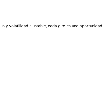
us y volatilidad ajustable, cada giro es una oportunidad