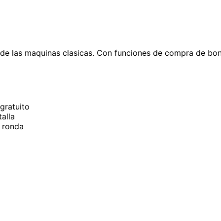
ia de las maquinas clasicas. Con funciones de compra de bon
gratuito
alla
a ronda