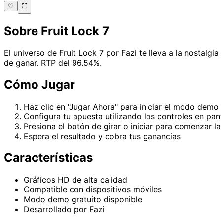
♡
⛶
Sobre
Fruit Lock 7
El universo de Fruit Lock 7 por Fazi te lleva a la nostalg
de ganar. RTP del 96.54%.
Cómo Jugar
Haz clic en "Jugar Ahora" para iniciar el modo demo 
Configura tu apuesta utilizando los controles en pant
Presiona el botón de girar o iniciar para comenzar l
Espera el resultado y cobra tus ganancias
Características
Gráficos HD de alta calidad
Compatible con dispositivos móviles
Modo demo gratuito disponible
Desarrollado por
Fazi