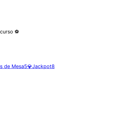
 curso
⚽
s de Mesa
5
💎
Jackpot
8