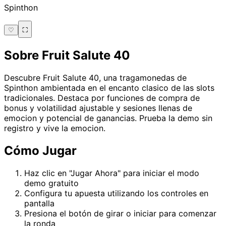
Spinthon
♡
⛶
Sobre
Fruit Salute 40
Descubre Fruit Salute 40, una tragamonedas de
Spinthon ambientada en el encanto clasico de las slots
tradicionales. Destaca por funciones de compra de
bonus y volatilidad ajustable y sesiones llenas de
emocion y potencial de ganancias. Prueba la demo sin
registro y vive la emocion.
Cómo Jugar
Haz clic en "Jugar Ahora" para iniciar el modo
demo gratuito
Configura tu apuesta utilizando los controles en
pantalla
Presiona el botón de girar o iniciar para comenzar
la ronda