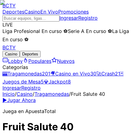
BCTY
Deportes
Casino
En Vivo
Promociones
Ingresar
Registro
LIVE
Liga Profesional
En curso
⚽
Serie A
En curso
⚽
La Liga
En curso
⚽
BCTY
Casino
Deportes
Lobby
Populares
Nuevos
Categorías
🎰
Tragamonedas
201
🎥
Casino en Vivo
30
🚀
Crash
21
🃏
Juegos de Mesa
5
💎
Jackpot
8
Ingresar
Registro
Inicio
/
Casino
/
Tragamonedas
/
Fruit Salute 40
▶
Jugar Ahora
Juega en
ApuestaTotal
Fruit Salute 40