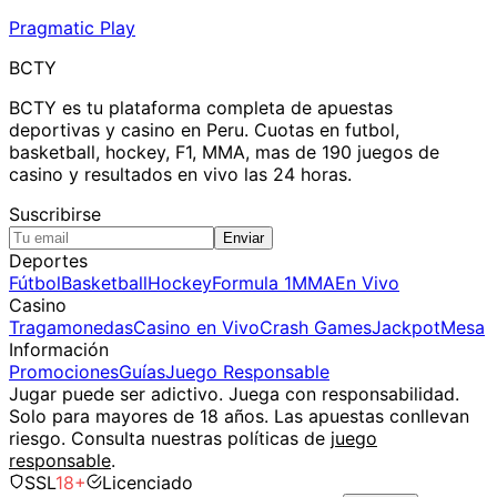
Pragmatic Play
BCTY
BCTY es tu plataforma completa de apuestas
deportivas y casino en Peru. Cuotas en futbol,
basketball, hockey, F1, MMA, mas de 190 juegos de
casino y resultados en vivo las 24 horas.
Suscribirse
Enviar
Deportes
Fútbol
Basketball
Hockey
Formula 1
MMA
En Vivo
Casino
Tragamonedas
Casino en Vivo
Crash Games
Jackpot
Mesa
Información
Promociones
Guías
Juego Responsable
Jugar puede ser adictivo. Juega con responsabilidad.
Solo para mayores de 18 años. Las apuestas conllevan
riesgo. Consulta nuestras políticas de
juego
responsable
.
SSL
18+
Licenciado