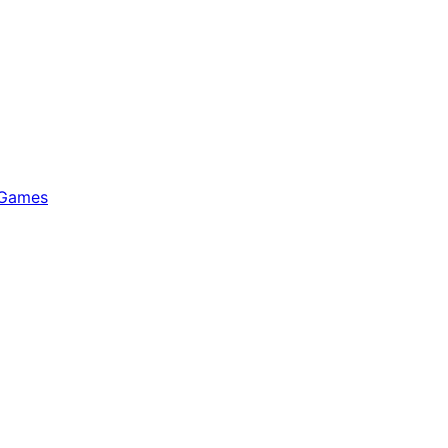
 Games