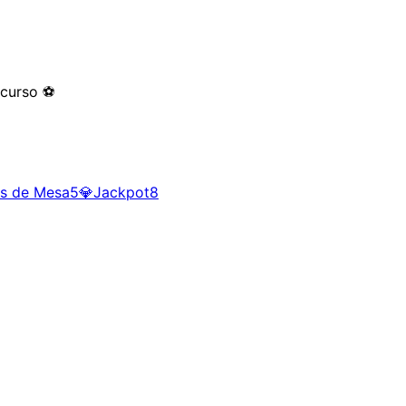
 curso
⚽
s de Mesa
5
💎
Jackpot
8