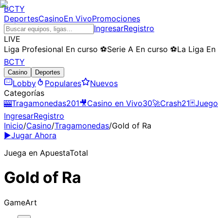
BCTY
Deportes
Casino
En Vivo
Promociones
Ingresar
Registro
LIVE
Liga Profesional
En curso
⚽
Serie A
En curso
⚽
La Liga
En
BCTY
Casino
Deportes
Lobby
Populares
Nuevos
Categorías
🎰
Tragamonedas
201
🎥
Casino en Vivo
30
🚀
Crash
21
🃏
Juego
Ingresar
Registro
Inicio
/
Casino
/
Tragamonedas
/
Gold of Ra
▶
Jugar Ahora
Juega en
ApuestaTotal
Gold of Ra
GameArt